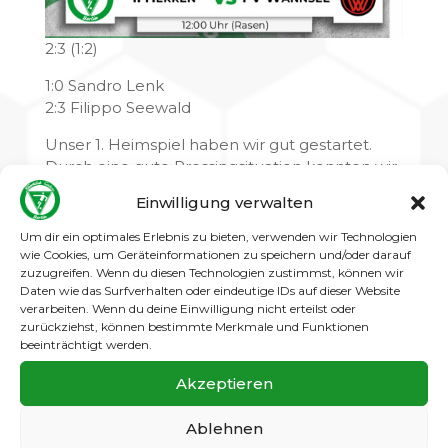
2:3 (1:2)
1:0 Sandro Lenk
2:3 Filippo Seewald
Unser 1. Heimspiel haben wir gut gestartet.
Durch eine gute Pressingsituation konnten wir
1:0 in Führung gehen. Leider haben uns 1
Einwilligung verwalten
Torwartfehler und eine Abseitssituation vor
dem Eckball die Halbzeit-Führung gekostet.
Um dir ein optimales Erlebnis zu bieten, verwenden wir Technologien
wie Cookies, um Geräteinformationen zu speichern und/oder darauf
Trotz des Rückstandes hat die Mannschaft in
zuzugreifen. Wenn du diesen Technologien zustimmst, können wir
der 2. Halbzeit versucht das Spiel zu drehen.
Daten wie das Surfverhalten oder eindeutige IDs auf dieser Website
verarbeiten. Wenn du deine Einwilligung nicht erteilst oder
Leider hat wiedermal eine
zurückziehst, können bestimmte Merkmale und Funktionen
Schiedsrichterentscheidung, 1:3 klares Abseits,
beeinträchtigt werden.
das Spiel zu Gunsten des Gegners
entschieden.
Akzeptieren
Positiv ist, dass die Mannschaft nie aufgehört
Ablehnen
und sich mit dem 2. Tor nochmal belohnt hat.