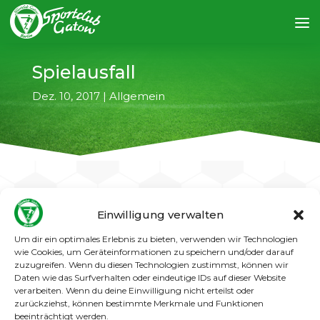
Spielausfall
Dez. 10, 2017
|
Allgemein
Einwilligung verwalten
←
vorheriger Artikel
nächster Artikel
→
Um dir ein optimales Erlebnis zu bieten, verwenden wir Technologien
wie Cookies, um Geräteinformationen zu speichern und/oder darauf
Das für den 10.12.2017 geplante Landesligaspiel
zuzugreifen. Wenn du diesen Technologien zustimmst, können wir
der 1. Männer bei Stern Marienfelde ist
Daten wie das Surfverhalten oder eindeutige IDs auf dieser Website
verarbeiten. Wenn du deine Einwilligung nicht erteilst oder
aufgrund der Platzverhältnisse vom
zurückziehst, können bestimmte Merkmale und Funktionen
Schiedsrichter abgesetzt worden.
beeinträchtigt werden.