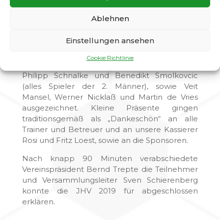
Im „Bericht der Kassenprüfer“ würdigte
Werner Nicklaß einmal mehr die sorgfältige
Ablehnen
und korrekte Buchführung unserer
Schatzmeisterin.
Einstellungen ansehen
Mit der „Bronzenen Ehrennadel“ für eine
Cookie Richtlinie
5jährige Mitgliedschaft wurden Marcel Bartsch,
Philipp Schnalke und Benedikt Smolkovcic
(alles Spieler der 2. Männer), sowie Veit
Mansel, Werner Nicklaß und Martin de Vries
ausgezeichnet. Kleine Präsente gingen
traditionsgemäß als „Dankeschön“ an alle
Trainer und Betreuer und an unsere Kassierer
Rosi und Fritz Loest, sowie an die Sponsoren.
Nach knapp 90 Minuten verabschiedete
Vereinspräsident Bernd Trepte die Teilnehmer
und Versammlungsleiter Sven Schierenberg
konnte die JHV 2019 für abgeschlossen
erklären.