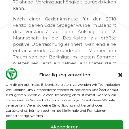
70jährige Vereinszugehörigkeit zurückblicken
kann.
Nach einer Gedenkminute für den 2018
verstorbenen Edda Groeger wurde im „Bericht
des Vorstands“ auf den Aufstieg der 2.
Mannschaft in die Bezirksliga als größte
positive Überraschung erinnert, während eine
enttäuschende Rückrunde der 1. Männer den
Traum von der Berlinliga im letzten Sommer
platzen lies. Jetzt, ein halbes Jahr später, steht
Gatow I wieder auf dem Sprung in die höchste
Einwilligung verwalten
Berliner Spielklasse, während Gatow II mit
neuem Trainer das Unternehmen
Um dir ein optimales Erlebnis zu bieten, verwenden wir Technologien
Klassenerhalt angehen wird. Beides sind
wie Cookies, um Geräteinformationen zu speichern und/oder darauf
wichtige Ziele für 2019, ebenso wie im
zuzugreifen. Wenn du diesen Technologien zustimmst, können wir
Daten wie das Surfverhalten oder eindeutige IDs auf dieser Website
Jugendbereich die Stärkung der
verarbeiten. Wenn du deine Einwilligung nicht erteilst oder
Großfeldmannschaften, was sich die
zurückziehst, können bestimmte Merkmale und Funktionen
Jugendleiter Sven Dabbert und Marc Mützlitz
beeinträchtigt werden.
auf dem Plan geschrieben haben.
Akzeptieren