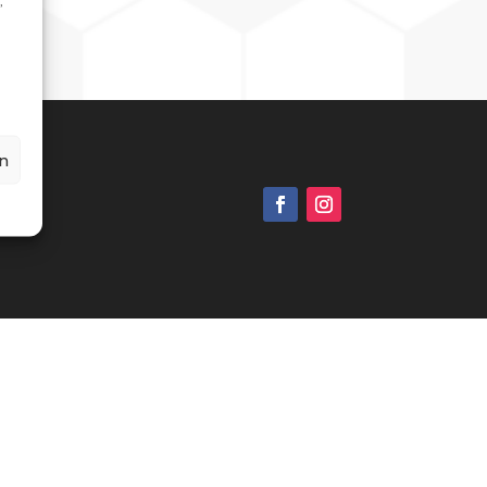
,
n
g