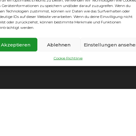
dir ein optimales Erlebnis zu bieten, verwenden wir Technologien wie Cookies
Geräteinformationen zu speichern und/oder darauf zuzugreifen. Wenn du
sen Technologien zustimmst, können wir Daten wie das Surfverhalten oder
deutige IDs auf dieser Website verarbeiten. Wenn du deine Einwilligung nicht
eilst oder zurückziehst, können bestimmte Merkmale und Funktionen
inträchtigt werden.
Akzeptieren
Ablehnen
Einstellungen ansehe
mpressum
|
Datenschutz
|
Cookie Richtlinie
|
Vereinssatzun
Cookie Richtlinie