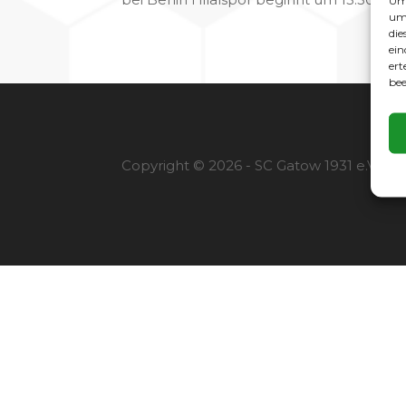
Um 
um 
die
ein
ert
bee
Copyright © 2026 - SC Gatow 1931 e.V. |
I