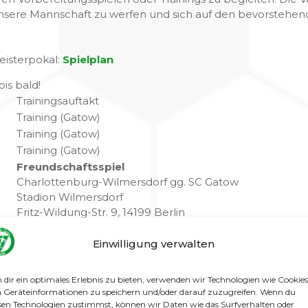
unsere Mannschaft zu werfen und sich auf den bevorstehen
eisterpokal:
Spielplan
is bald!
Trainingsauftakt
Training (Gatow)
Training (Gatow)
Training (Gatow)
Freundschaftsspiel
Charlottenburg-Wilmersdorf gg. SC Gatow
Stadion Wilmersdorf
Fritz-Wildung-Str. 9, 14199 Berlin
Spandauer Bürgermeisterpokal
Einwilligung verwalten
Schwarz Weiß Spandau gg. SC Gatow
Stadion Hakenfelde
Hakenfelder Str. 29, 13587 Berlin
dir ein optimales Erlebnis zu bieten, verwenden wir Technologien wie Cookies
Training (Gatow)
Geräteinformationen zu speichern und/oder darauf zuzugreifen. Wenn du
sen Technologien zustimmst, können wir Daten wie das Surfverhalten oder
Training (Gatow)