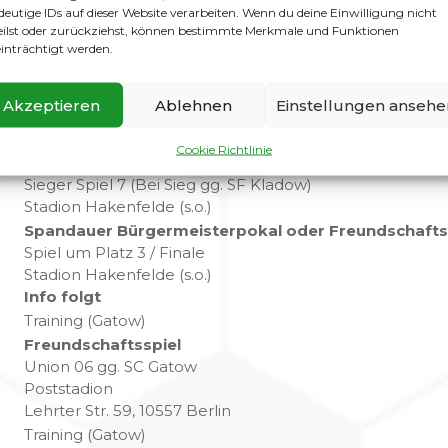
deutige IDs auf dieser Website verarbeiten. Wenn du deine Einwilligung nicht
Training Kicker World Spandau
eilst oder zurückziehst, können bestimmte Merkmale und Funktionen
Südpark
inträchtigt werden.
Spandauer Bürgermeisterpokal
SF Kladow (Bei Sieg gg. SW Spandau)
Akzeptieren
Ablehnen
Einstellungen ansehe
Stadion Hakenfelde (s.o.)
Training (Gatow)
Cookie Richtlinie
Spandauer Bürgermeisterpokal
Sieger Spiel 7 (Bei Sieg gg. SF Kladow)
Stadion Hakenfelde (s.o.)
Spandauer Bürgermeisterpokal oder Freundschafts
Spiel um Platz 3 / Finale
Stadion Hakenfelde (s.o.)
Info folgt
Training (Gatow)
Freundschaftsspiel
Union 06 gg. SC Gatow
Poststadion
Lehrter Str. 59, 10557 Berlin
Training (Gatow)