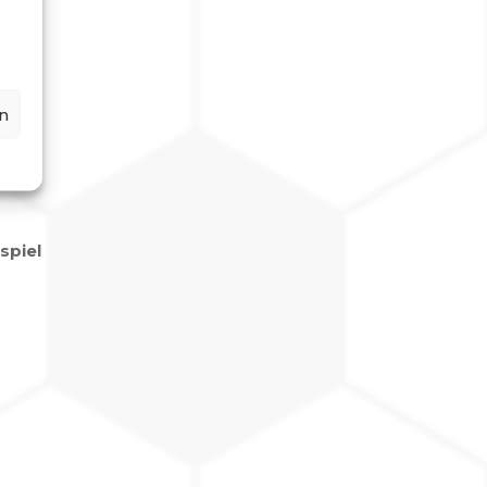
n
spiel