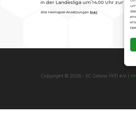
Um 
in der Landesliga um 14.00 Uhr zur Be
um 
die
Alle Heimspiel-Ansetzungen
hier
ein
ert
bee
Copyright © 2026 - SC Gatow 1931 e.V. |
I