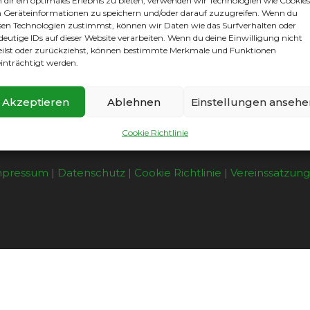
dir ein optimales Erlebnis zu bieten, verwenden wir Technologien wie Cookies
gegnung SC Gatow I gegen den TSV Mariendorf I.
Geräteinformationen zu speichern und/oder darauf zuzugreifen. Wenn du
sen Technologien zustimmst, können wir Daten wie das Surfverhalten oder
deutige IDs auf dieser Website verarbeiten. Wenn du deine Einwilligung nicht
eilst oder zurückziehst, können bestimmte Merkmale und Funktionen
inträchtigt werden.
Akzeptieren
Ablehnen
Einstellungen ansehe
Cookie Richtlinie
mpressum
|
Datenschutz
|
Cookie Richtlinie
|
Vereinssatzun