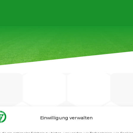
use unserer Gatow-Teams finden am kommenden Woche
Einwilligung verwalten
amstag ein „Großkampftag“ unserer Jugendmannschaften, 
ieleinsatz.
 in der KL-A unsere 2. Männer die 1. Mannschaft vom S