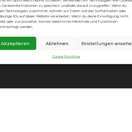
dir ein optimales Erlebnis zu bieten, verwenden wir Technologien wie Cookies
ngen direkt über den Real Madrid Button rechts auf der H
Geräteinformationen zu speichern und/oder darauf zuzugreifen. Wenn du
sen Technologien zustimmst, können wir Daten wie das Surfverhalten oder
deutige IDs auf dieser Website verarbeiten. Wenn du deine Einwilligung nicht
eilst oder zurückziehst, können bestimmte Merkmale und Funktionen
inträchtigt werden.
Akzeptieren
Ablehnen
Einstellungen ansehe
mpressum
|
Datenschutz
|
Cookie Richtlinie
|
Vereinssatzun
Cookie Richtlinie