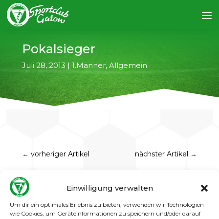
Pokalsieger
Juli 28, 2013
|
1.Männer
,
Allgemein
←
vorheriger Artikel
nächster Artikel
→
Der Spandauer Bürgermeisterpokalsieger
Einwilligung verwalten
kommt 2013 wieder aus Gatow! In einem trotz
extremer Hitze gutklassigem Finale besiegte
Um dir ein optimales Erlebnis zu bieten, verwenden wir Technologien
der SC Gatow die Spandauer Kickers mit 2:0
wie Cookies, um Geräteinformationen zu speichern und/oder darauf