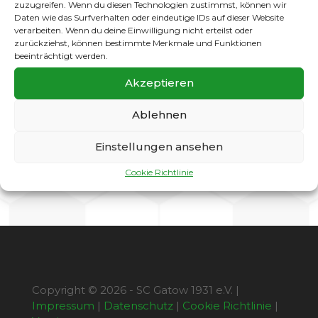
(Tore: Kasper und Hanke). Der Berlinligist war
zuzugreifen. Wenn du diesen Technologien zustimmst, können wir
Daten wie das Surfverhalten oder eindeutige IDs auf dieser Website
von Anfang an die spielbestimmende Truppe
verarbeiten. Wenn du deine Einwilligung nicht erteilst oder
und hatte vor allen Dingen in der zweiten
zurückziehst, können bestimmte Merkmale und Funktionen
Spielhälfte noch mehrere hochkarätige
beeinträchtigt werden.
Tormöglichkeiten. Herzlichen Glückwunsch an
die ganze Truppe, ihr habt im Turnier mit dem
Akzeptieren
SSV, dem SC Staaken, Teutonia und dann Spaki
die stärksten Spandauer Vereine ausgeschaltet
Ablehnen
und somit den Pokal verdientermaßen wieder
an den Weiten Blick geholt.
Einstellungen ansehen
Cookie Richtlinie
Copyright © 2026 - SC Gatow 1931 e.V. |
Impressum
|
Datenschutz
|
Cookie Richtlinie
|