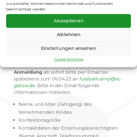
zurückziehst, können bestimmte Merkmale und Funktionen
beeinträchtigt werden.
VON
10:00h bis 15:00h
Akzeptieren
FÜR
Ablehnen
Ab G-Jugend bis zum Jahrgang 2008 (jüngere
C-Jugend)
Einstellungen ansehen
PREIS
Cookie Richtlinie
99,- €
Anmeldung
ab sofort bitte per Email bis
spätestens zum 06.04.22 an
fussballcamp@sc-
gatow.de
. Bitte in der Email folgende
Informationen mitteilen:
Name und Alter (Jahrgang) des
teilnehmenden Kindes
Konfektionsgröße
Kontaktdaten der Erziehungsberechtigten
(Name, Anschrift, Telefonnummer)