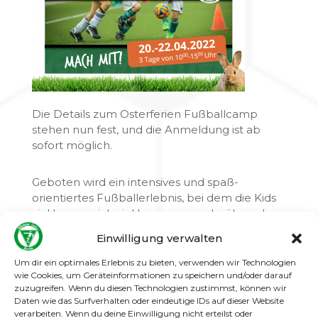
Die Details zum Osterferien Fußballcamp
stehen nun fest, und die Anmeldung ist ab
sofort möglich.
Geboten wird ein intensives und spaß-
orientiertes Fußballerlebnis, bei dem die Kids
viel lernen, sich viel bewegen und während
des Trainings und bei der Mittagspause
Einwilligung verwalten
rundum versorgt werden. Jeder Teilnehmer
bekommt außerdem eine Trainingsausrüstung
Um dir ein optimales Erlebnis zu bieten, verwenden wir Technologien
(Trikot, einen Ball, eine Trinkflasche).
wie Cookies, um Geräteinformationen zu speichern und/oder darauf
zuzugreifen. Wenn du diesen Technologien zustimmst, können wir
Daten wie das Surfverhalten oder eindeutige IDs auf dieser Website
WANN
verarbeiten. Wenn du deine Einwilligung nicht erteilst oder
Mittwoch 20.04.22 bis Freitag 22.04.22