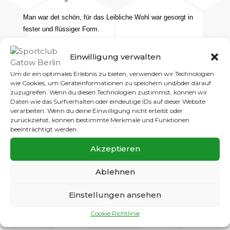
Man war det schön, für das Leibliche Wohl war gesorgt in
fester und flüssiger Form.
Das Floß abfahrbereit am Ufer, der Grill an Land, wat soll da
Einwilligung verwalten
schon schief gehen.
Um dir ein optimales Erlebnis zu bieten, verwenden wir Technologien
Leider zwang uns der Regen unter das Pavillondach, was der
wie Cookies, um Geräteinformationen zu speichern und/oder darauf
Stimmung keinen Abbruch tat.
zuzugreifen. Wenn du diesen Technologien zustimmst, können wir
Daten wie das Surfverhalten oder eindeutige IDs auf dieser Website
verarbeiten. Wenn du deine Einwilligung nicht erteilst oder
Klaus hat uns perfekt begrillt und ausgetrocknet sind wir
zurückziehst, können bestimmte Merkmale und Funktionen
auch nicht.
beeinträchtigt werden.
Selbst Heinz hatte trotz Hertha Niederlage noch den Weg zu
Akzeptieren
uns gefunden.
Ablehnen
Leider haben wir dann doch ganz vergessen die Anker zu
lichten,
Einstellungen ansehen
was den Vorteil hatte das wir den Liegeplatz nicht suchen
Cookie Richtlinie
mussten und