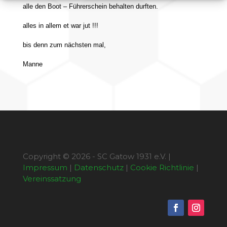
alle den Boot – Führerschein behalten durften.
alles in allem et war jut !!!
bis denn zum nächsten mal,
Manne
Copyright © 2026 - SC Gatow 1931 e.V. |
Impressum
|
Datenschutz
|
Cookie Richtlinie
|
Vereinssatzung