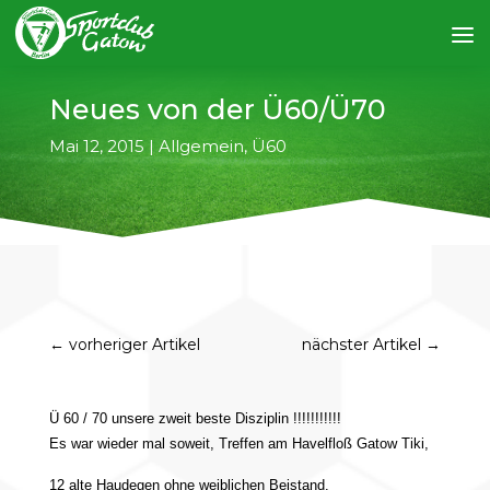
Neues von der Ü60/Ü70
Mai 12, 2015
|
Allgemein
,
Ü60
←
vorheriger Artikel
nächster Artikel
→
Ü 60 / 70 unsere zweit beste Disziplin !!!!!!!!!!!
Es war wieder mal soweit, Treffen am Havelfloß Gatow Tiki,
12 alte Haudegen ohne weiblichen Beistand.