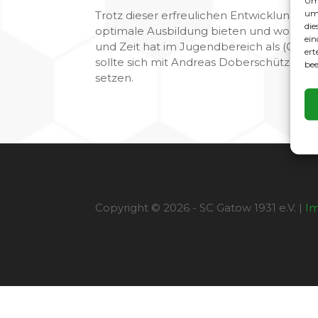
Um 
um 
Trotz dieser erfreulichen Entwicklung h
die
optimale Ausbildung bieten und wollen a
ein
und Zeit hat im Jugendbereich als (Co.-)
ert
sollte sich mit Andreas Doberschütz (0172
bee
setzen.
Copyright © 2026 - SC Gatow 1931 e.V. |
I