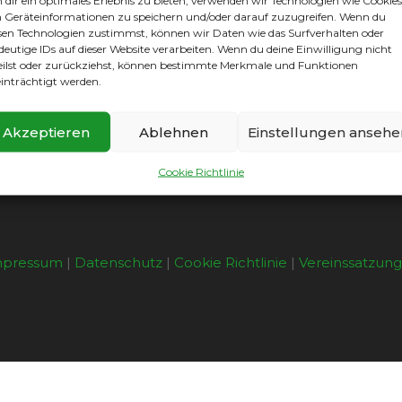
dir ein optimales Erlebnis zu bieten, verwenden wir Technologien wie Cookies
Geräteinformationen zu speichern und/oder darauf zuzugreifen. Wenn du
aben wir vor allen Dingen im Kleinfeldbereich noch weiter
sen Technologien zustimmst, können wir Daten wie das Surfverhalten oder
lle Altersgruppen mit
mindestens
2 Trainern und zuverläss
deutige IDs auf dieser Website verarbeiten. Wenn du deine Einwilligung nicht
 Trainer oder Betreuung einzusteigen oder vielleicht auch 
eilst oder zurückziehst, können bestimmte Merkmale und Funktionen
 / 391 25 77), Petra Drescher (0173 / 203 50 48) oder Bernd 
inträchtigt werden.
Akzeptieren
Ablehnen
Einstellungen ansehe
Cookie Richtlinie
mpressum
|
Datenschutz
|
Cookie Richtlinie
|
Vereinssatzun