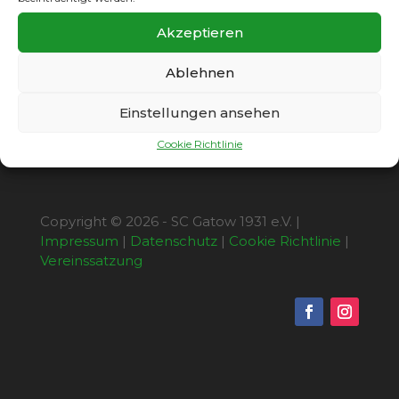
Verfügung steht, kann zum jetzigen
Zeitpunkt noch nicht bestimmt werden.
Akzeptieren
Die Freigabe des Rasenplatzes ist für die erste
August-Hälfte geplant.
Ablehnen
Einstellungen ansehen
Cookie Richtlinie
Copyright © 2026 - SC Gatow 1931 e.V. |
Impressum
|
Datenschutz
|
Cookie Richtlinie
|
Vereinssatzung