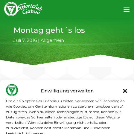
Montag geht´s los
Juli 7, 2016
|
Allgemein
Einwilligung verwalten
←
vorheriger Artikel
nächster Artikel
→
Um dir ein optimales Erlebnis zu bieten, verwenden wir Technologien
wie Cookies, um Geräteinformationen zu speichern und/oder darauf
Am Montag, 11.07.2016, beginnt die
zuzugreifen. Wenn du diesen Technologien zustimmst, können wir
Kompletterneuerung
Daten wie das Surfverhalten oder eindeutige IDs auf dieser Website
des Kunstrasenplatzes. Somit kann der Platz
nicht mehr zum Training genutzt werden.
verarbeiten. Wenn du deine Einwilligung nicht erteilst oder
zurückziehst, können bestimmte Merkmale und Funktionen
Ab wann uns der neue Platz dann zur
beeinträchtigt werden.