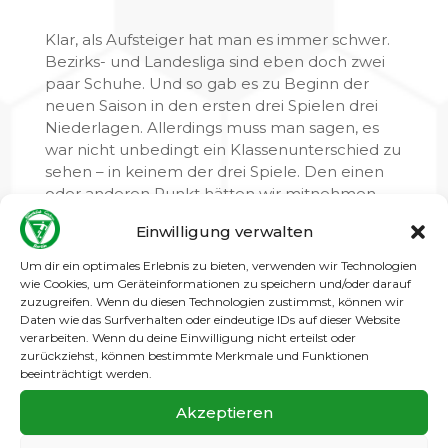
Klar, als Aufsteiger hat man es immer schwer.
Bezirks- und Landesliga sind eben doch zwei
paar Schuhe. Und so gab es zu Beginn der
neuen Saison in den ersten drei Spielen drei
Niederlagen. Allerdings muss man sagen, es
war nicht unbedingt ein Klassenunterschied zu
sehen – in keinem der drei Spiele. Den einen
oder anderen Punkt hätten wir mitnehmen
könne, wenn nicht sogar müssen. Doch
Einwilligung verwalten
entweder waren die Gegner abgezockter,
oder die eine oder andere
Um dir ein optimales Erlebnis zu bieten, verwenden wir Technologien
Schiedsrichterentscheidung war zweifelshaft –
wie Cookies, um Geräteinformationen zu speichern und/oder darauf
zuzugreifen. Wenn du diesen Technologien zustimmst, können wir
Fakt aber ist, unsere Mannschaft muss sich
Daten wie das Surfverhalten oder eindeutige IDs auf dieser Website
steigern und den Kampf annehmen.
verarbeiten. Wenn du deine Einwilligung nicht erteilst oder
Lamentieren hilft nicht, jetzt heißt es Charakter
zurückziehst, können bestimmte Merkmale und Funktionen
zeigen. Alle müssen an einem Strang ziehen,
beeinträchtigt werden.
auch die Fans. Wenn aber nach drei Spieltag
Akzeptieren
schon von außen vieles infrage gestellt wird, ist
das kontraproduktiv und hilft niemandem.