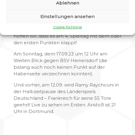
Ablehnen
Die Mannschaft steht hinter dem Trainer, der
Vorstand auch und die Fans sollten
geschlossen hinter dem Verein stehen. Nur so
Einstellungen ansehen
kommen wir aus dem temporären Tief wieder
Cookie Richtlinie
raus. Die Spielpause wird genutzt und dann
hoffen wir, dass es am 4. Spieltag mit dem oder
den ersten Punkten klappt!
Am Sonntag, dem 17.09.23 um 12 Uhr am
Weiten Blick gegen BSV Heinersdorf (die
bislang auch noch keinen Punkt auf der
Habenseite verzeichnen konnten).
Und vorher, am 12.09. wird Ramy Raychouni in
der Halbzeitpause des Länderspiels
Deutschland – Frankreich für seine 55 Tore
geehrt! Live zu sehen im Ersten. Anstoß ist 21
Uhr in Dortmund.