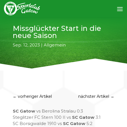
Missglückter Start in die
neue Saison
Sep. 12, 2023
|
Allgemein
←
vorheriger Artikel
nächster Artikel
→
SC Gatow
vs Berolina Stralau 0:3
Steglitzer FC Stern 100 II vs
SC Gatow
3:1
SC Borsigwalde 1910 vs
SC Gatow
5:2