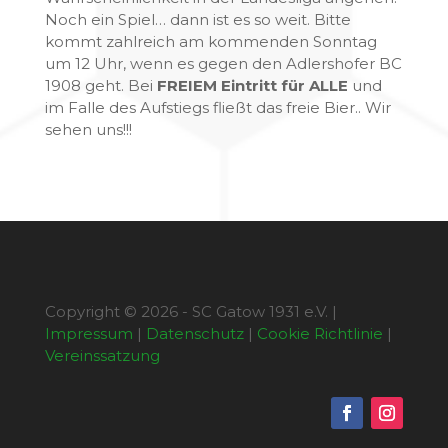
Noch ein Spiel… dann ist es so weit. Bitte
kommt zahlreich am kommenden Sonntag
um 12 Uhr, wenn es gegen den Adlershofer BC
1908 geht. Bei
FREIEM Eintritt für ALLE
und
im Falle des Aufstiegs fließt das freie Bier.. Wir
sehen uns!!!
Copyright © 2026 - SC Gatow 1931 e.V. |
Impressum
|
Datenschutz
|
Cookie Richtlinie
|
Vereinssatzung