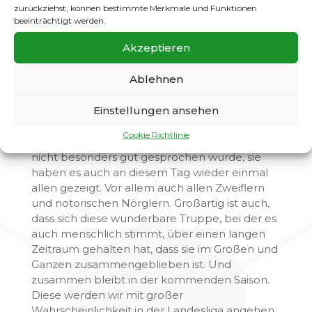
unser Phänomen. Ramy, der nun in seinen 26
zurückziehst, können bestimmte Merkmale und Funktionen
Spielen 54 Buden erzielt hat und etliche
beeinträchtigt werden.
Vorlagen gab. Einen Spieler wie ihn muss man
Akzeptieren
lange suchen – und findet ihn ohnehin nur in
Gatow!
Ablehnen
Damit haben wir die (erneute) Vorlage von
Pankow genutzt, das sein Heimspiel gegen
Einstellungen ansehen
Biesdorf verloren hat.
Auch wenn über die Mannschaft und einzelne
Cookie Richtlinie
Spieler von einigen „Fans“ in der letzten Zeit
nicht besonders gut gesprochen wurde, sie
haben es auch an diesem Tag wieder einmal
allen gezeigt. Vor allem auch allen Zweiflern
und notorischen Nörglern. Großartig ist auch,
dass sich diese wunderbare Truppe, bei der es
auch menschlich stimmt, über einen langen
Zeitraum gehalten hat, dass sie im Großen und
Ganzen zusammengeblieben ist. Und
zusammen bleibt in der kommenden Saison.
Diese werden wir mit großer
Wahrscheinlichkeit in der Landesliga angehen.