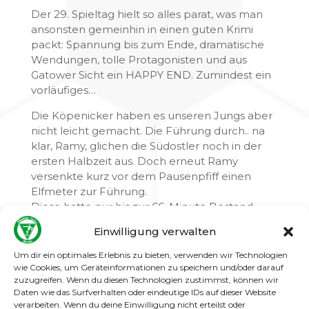
Der 29. Spieltag hielt so alles parat, was man
ansonsten gemeinhin in einen guten Krimi
packt: Spannung bis zum Ende, dramatische
Wendungen, tolle Protagonisten und aus
Gatower Sicht ein HAPPY END. Zumindest ein
vorläufiges…
Die Köpenicker haben es unseren Jungs aber
nicht leicht gemacht. Die Führung durch.. na
klar, Ramy, glichen die Südostler noch in der
ersten Halbzeit aus. Doch erneut Ramy
versenkte kurz vor dem Pausenpfiff einen
Elfmeter zur Führung.
Diese hatte nur bis zur 66. Minute Bestand.
Doch unsere wirklich tolle Mannschaft zeigte
Einwilligung verwalten
wie so oft in dieser Saison Moral, Kampfgeist,
Willen und Einsatzbereitschaft und kam durch
Um dir ein optimales Erlebnis zu bieten, verwenden wir Technologien
den noch in der ersten Halbzeit
wie Cookies, um Geräteinformationen zu speichern und/oder darauf
zuzugreifen. Wenn du diesen Technologien zustimmst, können wir
eingewechselten Pereira dos Santos zum
Daten wie das Surfverhalten oder eindeutige IDs auf dieser Website
letztlich verdienten 3:2. Aufgelegt hat das Tor
verarbeiten. Wenn du deine Einwilligung nicht erteilst oder