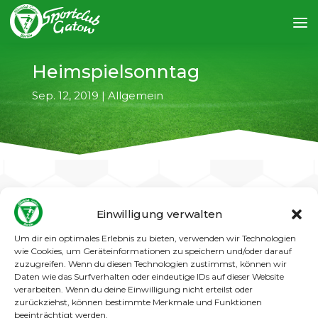
Heimspielsonntag
Sep. 12, 2019
|
Allgemein
Einwilligung verwalten
←
vorheriger Artikel
nächster Artikel
→
Um dir ein optimales Erlebnis zu bieten, verwenden wir Technologien
wie Cookies, um Geräteinformationen zu speichern und/oder darauf
zuzugreifen. Wenn du diesen Technologien zustimmst, können wir
Die Spiele am 15.09.2019:
Daten wie das Surfverhalten oder eindeutige IDs auf dieser Website
12:00 Uhr: SC Gatow II : Adlershofer BC I
verarbeiten. Wenn du deine Einwilligung nicht erteilst oder
zurückziehst, können bestimmte Merkmale und Funktionen
14:00 Uhr: SC Gatow I : SF Charl. -
Wilmersdorf
beeinträchtigt werden.