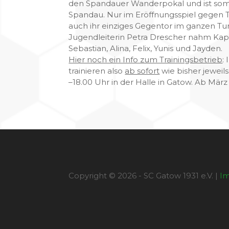
den Spandauer Wanderpokal und ist somi
Spandau. Nur im Eröffnungsspiel gegen T
auch ihr einziges Gegentor im ganzen Tu
Jugendleiterin Petra Drescher nahm Kapit
Sebastian, Alina, Felix, Yunis und Jayden.
Hier noch ein Info zum Trainingsbetrieb
:
trainieren also
ab sofort
wie bisher jeweil
–18.00 Uhr in der Halle in Gatow. Ab März 
Copyright © 2026 - SC Gatow 1931 e.V. |
I