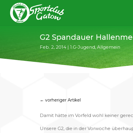
G2 Spandauer Hallenmei
Feb. 2, 2014
|
1.G-Jugend
,
Allgemein
←
vorheriger Artikel
Damit hätte im Vorfeld wohl keiner gere
Unsere G2, die in der Vorwoche überhau