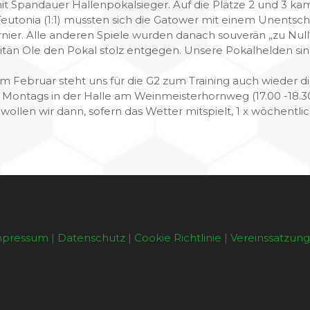
t Spandauer Hallenpokalsieger. Auf die Plätze 2 und 3 ka
eutonia (1:1) mussten sich die Gatower mit einem Unentsc
rnier. Alle anderen Spiele wurden danach souverän „zu Nu
än Ole den Pokal stolz entgegen. Unsere Pokalhelden sind:
 Im Februar steht uns für die G2 zum Training auch wieder d
s Montags in der Halle am Weinmeisterhornweg (17.00 -18.
wollen wir dann, sofern das Wetter mitspielt, 1 x wöchentlich
mpressum
|
Datenschutz
|
Cookie Richtlinie
|
Vereinssatzun