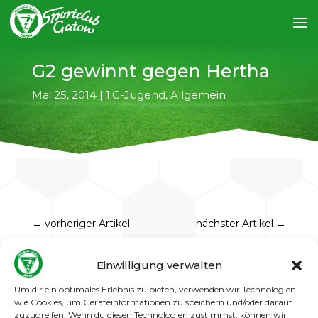
G2 gewinnt gegen Hertha
Mai 25, 2014
|
1.G-Jugend
,
Allgemein
←
vorheriger Artikel
nächster Artikel
→
Nach dem 3:1-Erfolg in der Vorwoche gegen
Einwilligung verwalten
Inter nun der Sieg gegen Hertha.
Nun ja, es
Um dir ein optimales Erlebnis zu bieten, verwenden wir Technologien
war nicht Inter Mailand, sondern Internationale
wie Cookies, um Geräteinformationen zu speichern und/oder darauf
Berlin und auch nicht Hertha BSC, sondern
zuzugreifen. Wenn du diesen Technologien zustimmst, können wir