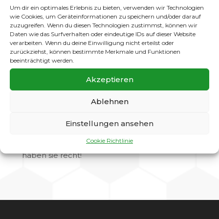
Fans staunten nicht schlecht. Das, was die
Um dir ein optimales Erlebnis zu bieten, verwenden wir Technologien
Jungs dort boten, war sensationell. Ein 7:3 Sieg
wie Cookies, um Geräteinformationen zu speichern und/oder darauf
zuzugreifen. Wenn du diesen Technologien zustimmst, können wir
ist das nackte Ergebnis, aber wie es zustande
Daten wie das Surfverhalten oder eindeutige IDs auf dieser Website
kam war mehr als beeindruckend. Ein toller
verarbeiten. Wenn du deine Einwilligung nicht erteilst oder
Torwart Til, davor eine sattelfeste Abwehr um
zurückziehst, können bestimmte Merkmale und Funktionen
Abwehrchef Owe und vorne zauberte das
beeinträchtigt werden.
neue “magische Dreieck” mit Paul, Finn und
Akzeptieren
Luan mit wunderschön herausgespielten
Toren. Aber auch die anderen eingesetzten
Ablehnen
Spieler Gero, Maurice, Jul und Maxim haben
mit großem Einsatz zum hoch verdienten
Erfolg beigetragen. Nach Spielschluss gab es
Einstellungen ansehen
auch faire Komplimente vom Gegner: “Ihr habt
Cookie Richtlinie
ein Klasse-Team, das war Super Fußball”. Da
haben sie recht!