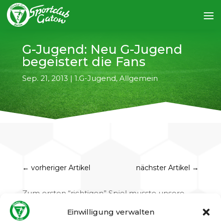
G-Jugend: Neu G-Jugend
begeistert die Fans
Sep. 21, 2013
|
1.G-Jugend
,
Allgemein
←
vorheriger Artikel
nächster Artikel
→
Zum ersten “richtigen” Spiel musste unsere
neuformierte 1. G-Jugend (Jahrgang 2007) bei
Einwilligung verwalten
Blau Weiß Spandau antreten. Die mitgereisten