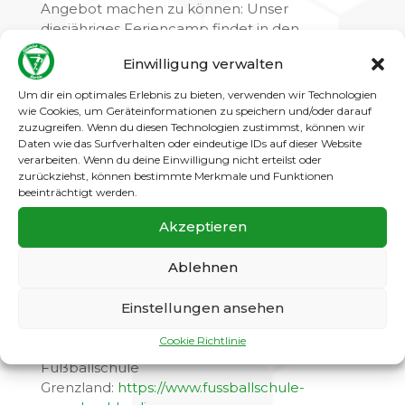
Angebot machen zu können: Unser
diesjähriges Feriencamp findet in den
Sommerferien vom 27.7.bis 30.7. statt, und wird
Einwilligung verwalten
von der Fußballschule Grenzland organisiert.
Leiten wird das Camp Thorben Marx, der als
Um dir ein optimales Erlebnis zu bieten, verwenden wir Technologien
ehemaliger Bundesligaprofi und langjähriger
wie Cookies, um Geräteinformationen zu speichern und/oder darauf
Herthaner in Berlin natürlich bekannt ist.
zuzugreifen. Wenn du diesen Technologien zustimmst, können wir
Daten wie das Surfverhalten oder eindeutige IDs auf dieser Website
verarbeiten. Wenn du deine Einwilligung nicht erteilst oder
Neben vier Tagen Fußball pur inklusive
zurückziehst, können bestimmte Merkmale und Funktionen
beeinträchtigt werden.
Torwarttraining und Schusskraftmessung
bekommen die Kids täglich Verpflegung im
Akzeptieren
Clubhaus, sowie ein Camp-Shirt, eine
Trinkflasche und eine Abschlussurkunde.
Ablehnen
Teilnehmen kann jedes fußballbegeisterte
Kind zwischen 6 und 13 Jahren.
Einstellungen ansehen
Alle weiteren Informationen und die
Cookie Richtlinie
Anmeldung findet ihr auf der Webseite der
Fußballschule
Grenzland:
https://www.fussballschule-