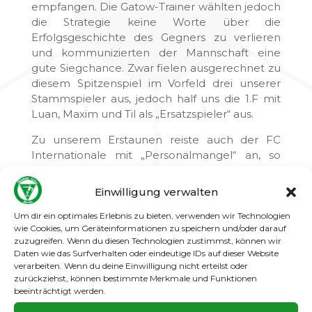
empfangen. Die Gatow-Trainer wählten jedoch
die Strategie keine Worte über die
Erfolgsgeschichte des Gegners zu verlieren
und kommunizierten der Mannschaft eine
gute Siegchance. Zwar fielen ausgerechnet zu
diesem Spitzenspiel im Vorfeld drei unserer
Stammspieler aus, jedoch half uns die 1.F mit
Luan, Maxim und Til als „Ersatzspieler“ aus.
Zu unserem Erstaunen reiste auch der FC
Internationale mit „Personalmangel“ an, so
dass unsere Gatow-Kicker ein schnelles 2:0
herausspielen konnten. Über die gesamte
Einwilligung verwalten
Strecke konnte unsere Mannschaft das Spiel
dominieren und kontrollieren. Jedoch nutzte
Um dir ein optimales Erlebnis zu bieten, verwenden wir Technologien
wie Cookies, um Geräteinformationen zu speichern und/oder darauf
der Gegner seine Chancen und erspielte sich
zuzugreifen. Wenn du diesen Technologien zustimmst, können wir
in der ersten Halbzeit zwei Tore, worauf
Daten wie das Surfverhalten oder eindeutige IDs auf dieser Website
prompt die Antwort(-en) aus Gatow kam(-en)
verarbeiten. Wenn du deine Einwilligung nicht erteilst oder
und wir einen Halbzeitstand von 6:2 vorlegen
zurückziehst, können bestimmte Merkmale und Funktionen
beeinträchtigt werden.
konnten.
Während der Pause fiel zur Verwunderung