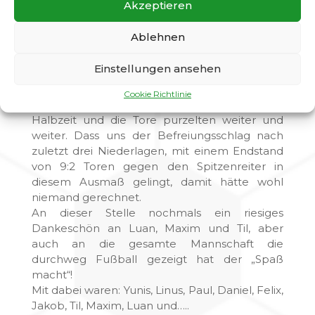
Akzeptieren
der Gatow-Kicker die gewohnte „Ansage“ des
Trainers aus. Stattdessen durfte die Mannschaft
Ablehnen
in ein glückliches Trainergesicht schauen von
dem nur drei Worte zu hören waren: „Weiter
Einstellungen ansehen
so, Jungs“! Das ließ sich keiner zweimal sagen
und so nahmen die Gatower den Schwung der
Cookie Richtlinie
ersten Halbzeit ohne zu zögern mit in die 2.
Halbzeit und die Tore purzelten weiter und
weiter. Dass uns der Befreiungsschlag nach
zuletzt drei Niederlagen, mit einem Endstand
von 9:2 Toren gegen den Spitzenreiter in
diesem Ausmaß gelingt, damit hätte wohl
niemand gerechnet.
An dieser Stelle nochmals ein riesiges
Dankeschön an Luan, Maxim und Til, aber
auch an die gesamte Mannschaft die
durchweg Fußball gezeigt hat der „Spaß
macht“!
Mit dabei waren: Yunis, Linus, Paul, Daniel, Felix,
Jakob, Til, Maxim, Luan und…..