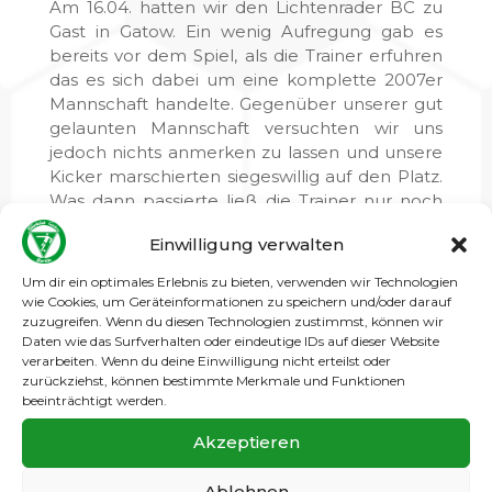
Am 16.04. hatten wir den Lichtenrader BC zu
Gast in Gatow. Ein wenig Aufregung gab es
bereits vor dem Spiel, als die Trainer erfuhren
das es sich dabei um eine komplette 2007er
Mannschaft handelte. Gegenüber unserer gut
gelaunten Mannschaft versuchten wir uns
jedoch nichts anmerken zu lassen und unsere
Kicker marschierten siegeswillig auf den Platz.
Was dann passierte ließ die Trainer nur noch
staunen, denn unsere Jungs legten los, so dass
Einwilligung verwalten
man sich fragen musste wer hier „die Großen“
sind? Nach einem schnellen Führungsaufbau
Um dir ein optimales Erlebnis zu bieten, verwenden wir Technologien
mit 3:0 für Gatow konnten die Gegner zwar bis
wie Cookies, um Geräteinformationen zu speichern und/oder darauf
zur Halbzeit auf 4:2 aufschließen, in der 2.
zuzugreifen. Wenn du diesen Technologien zustimmst, können wir
Daten wie das Surfverhalten oder eindeutige IDs auf dieser Website
Halbzeit machten unsere Kicker das Spiel
verarbeiten. Wenn du deine Einwilligung nicht erteilst oder
jedoch mit einem Endstand von 6:3 Toren klar.
zurückziehst, können bestimmte Merkmale und Funktionen
Am 23.04. hatten wir erneut mit einer reinen
beeinträchtigt werden.
„2007er“-Truppe den FC Viktoria 1889 zu Gast
in Gatow, jedoch mit dem deutlichen
Akzeptieren
Unterschied zum letzten Spiel das wir es mit
einer überlegeneren Mannschaft zu tun
Ablehnen