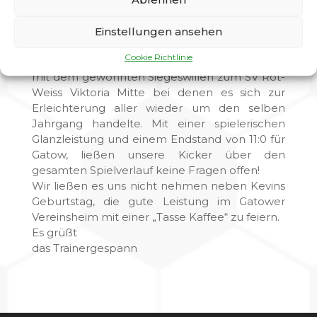
hatten, die uns diesmal mit einem 1:9- Sieg
zeigte wer „der Große“ auf dem Feld ist!
Einstellungen ansehen
Den Schock schüttelten wir jedoch schnell
Cookie Richtlinie
wieder von uns ab und reisten heute am 30.04.
mit dem gewohnten Siegeswillen zum SV Rot-
Weiss Viktoria Mitte bei denen es sich zur
Erleichterung aller wieder um den selben
Jahrgang handelte. Mit einer spielerischen
Glanzleistung und einem Endstand von 11:0 für
Gatow, ließen unsere Kicker über den
gesamten Spielverlauf keine Fragen offen!
Wir ließen es uns nicht nehmen neben Kevins
Geburtstag, die gute Leistung im Gatower
Vereinsheim mit einer „Tasse Kaffee“ zu feiern.
Es grüßt
das Trainergespann