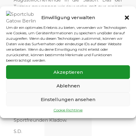
Turnier gewannen wir souverän mit nur einem
Gegentor, alle Spieler waren am Start und
Einwilligung verwalten
freuten sich über die Medaillen und den
Siegerpokal. An diesem Wochenende dann
Um dir ein optimales Erlebnis zu bieten, verwenden wir Technologien
das erste Pflichtspiel gegen die F2 des Berliner
wie Cookies, um Geräteinformationen zu speichern und/oder darauf
zuzugreifen. Wenn du diesen Technologien zustimmst, können wir
SC, der BSC erwies sich dabei als starker und
Daten wie das Surfverhalten oder eindeutige IDs auf dieser Website
fairer Gegner. Unsere Jungs bestimmten aber
verarbeiten. Wenn du deine Einwilligung nicht erteilst oder
von Anfang an das Geschehen und
zurückziehst, können bestimmte Merkmale und Funktionen
kombinierten schon recht ansehnlich. Eine
beeinträchtigt werden.
schlechte Chancenverwertung und ein sehr
Akzeptieren
guter Torwart des Gegners führten zum
Halbzeitergebnis von 0:0. Im zweiten
Ablehnen
Durchgang hatten wir dann mehr Zielwasser
und gewannen am Ende verdient mit 5:1. Das
Einstellungen ansehen
war insgesamt ein starker Start ins erste F-
Jugend Jahr, am nächsten Samstag folgt dann
Cookie Richtlinie
um 10:15 Uhr das Lokalderby bei den
Sportfreunden Kladow.
S.D.