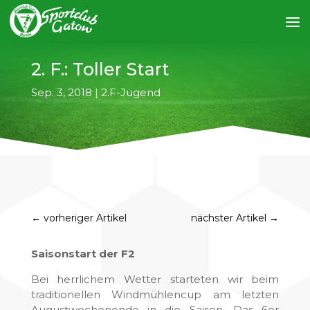
2. F.: Toller Start
Sep. 3, 2018
|
2.F-Jugend
←
vorheriger Artikel
nächster Artikel
→
Saisonstart der F2
Bei herrlichem Wetter starteten wir beim
traditionellen Windmühlencup am letzten
Augustwochenende in die Saison. Das 6er