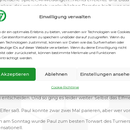
ken, der mit wirklich unglaublichen Paraden hielt, was eige
Einwilligung verwalten
rt Muntermacher, vielleicht hat auch Pierre in der Kabine
eude war. Von nun an gingen sie nur noch als Sieger vom P
ng drei war schon gewaltig – und vor allem wurden wieder
dir ein optimales Erlebnis zu bieten, verwenden wir Technologien wie Cookies
Geräteinformationen zu speichern und/oder darauf zuzugreifen. Wenn du
sen Technologien zustimmst, können wir Daten wie das Surfverhalten oder
rsten Spiel – wieder
deutige IDs auf dieser Website verarbeiten. Wenn du deine Einwilligung nicht
te sich unser Team erneut unaufmerksam sowie
eilst oder zurückziehst, können bestimmte Merkmale und Funktionen
inträchtigt werden.
ng auf Grund nur einer
or zu Gunsten des Gegners. Im zweiten
s: Nur ein Sieg konnte die Chance
Akzeptieren
Ablehnen
Einstellungen ansehe
n. Entsprechend engagiert gingen die
gten sich die Unsrigen allerdings zu unentschlossen.
Cookie Richtlinie
ern binnen weniger Minuten Oberhand zu
u entscheiden. Und so ging es leider weiter. Selbst das Elf
Elfer saß. Paul konnte zwar zwei Mal parieren, aber wer vorne
am Sonntag wurde Paul zum besten Torwart des Turniers 
nsationell.