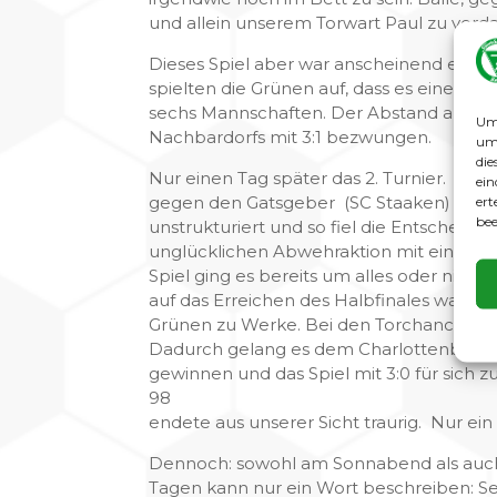
und allein unserem Torwart Paul zu verdan
Dieses Spiel aber war anscheinend eine A
spielten die Grünen auf, dass es eine Fr
sechs Mannschaften. Der Abstand auf Ra
Um 
Nachbardorfs mit 3:1 bezwungen.
um 
die
Nur einen Tag später das 2. Turnier. Im e
ein
gegen den Gatsgeber (SC Staaken) zeig
ert
bee
unstrukturiert und so fiel die Entscheidu
unglücklichen Abwehraktion mit einem T
Spiel ging es bereits um alles oder nicht
auf das Erreichen des Halbfinales wahre
Grünen zu Werke. Bei den Torchancen zei
Dadurch gelang es dem Charlottenburg
gewinnen und das Spiel mit 3:0 für sich z
98
endete aus unserer Sicht traurig. Nur ein 
Dennoch: sowohl am Sonnabend als auch 
Tagen kann nur ein Wort beschreiben: Se