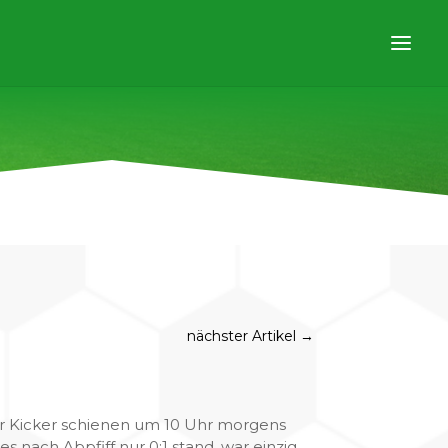
nächster Artikel
→
r Kicker schienen um 10 Uhr morgens
s nach Abpfiff nur 0:1 stand, war einzig