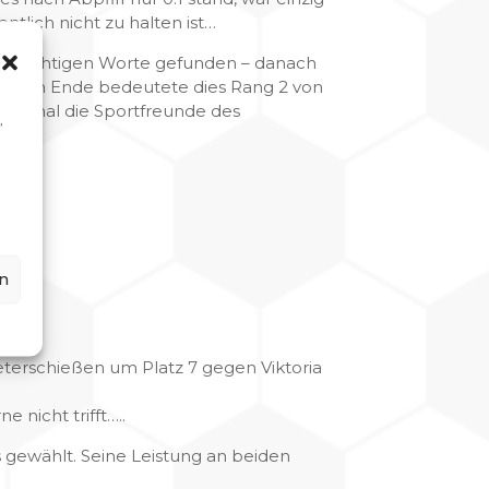
ntlich nicht zu halten ist…
 die richtigen Worte gefunden – danach
latz. Am Ende bedeutete dies Rang 2 von
 einmal die Sportfreunde des
,
n
meterschießen um Platz 7 gegen Viktoria
 nicht trifft…..
gewählt. Seine Leistung an beiden