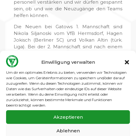
personell verstärken und wir dürfen gespannt
sein, ob und wie die Neuzugänge den Teams
helfen können.
Die Neuen bei Gatows 1. Mannschaft sind
Nikola Siljanoski vom VfB Hermsdorf, Hagen
Jokisch (Berliner SC) und Volkan Altin (türk.
Liga). Bei der 2. Mannschaft sind nach einem
fünfmonatigem Kurzgastspiel beim BSV
92 Jorin Diemer und Maximilian Sandow in
Einwilligung verwalten
Gatow zurück, und auch Mark Dietze (zuletzt
Um dir ein optimales Erlebnis zu bieten, verwenden wir Technologien
SCC) ist sicherlich ebenfalls eine Bereicherung
wie Cookies, um Geräteinformationen zu speichern und/oder darauf
für das Team. Allen Neuzugängen viel Spaß
zuzugreifen. Wenn du diesen Technologien zustimmst, können wir
und Erfolg im SCG.
Daten wie das Surfverhalten oder eindeutige IDs auf dieser Website
verarbeiten. Wenn du deine Einwilligung nicht erteilst oder
Zwar hat der punktlose November die
zurückziehst, können bestimmte Merkmale und Funktionen
Hoffnung auf den sofortigen direkten
beeinträchtigt werden.
Wiederaufstieg unserer Ersten zerschlagen,
Akzeptieren
doch der 2. Tabellenplatz, der zur Relegation
berechtigt, soll so lange wie möglich das Ziel
Ablehnen
bleiben. Das Ziel von Gatows 2. Männer ist