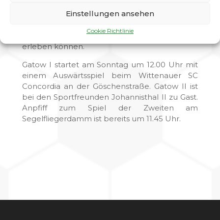
natürlich der Klassenerhalt. Wenn beide
Einstellungen ansehen
Teams in den ersten drei Partien gut aus den
Startlöchern kommen, werden wir sicherlich
Cookie Richtlinie
viele spannende und interessante Spiele
erleben können.
Gatow I startet am Sonntag um 12.00 Uhr mit
einem Auswärtsspiel beim Wittenauer SC
Concordia an der Göschenstraße. Gatow II ist
bei den Sportfreunden Johannisthal II zu Gast.
Anpfiff zum Spiel der Zweiten am
Segelfliegerdamm ist bereits um 11.45 Uhr.