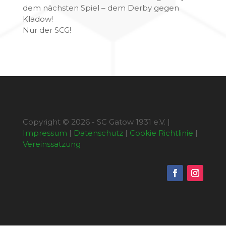
dem nächsten Spiel – dem Derby gegen
Kladow!
​Nur der SCG!
Copyright © 2026 - SC Gatow 1931 e.V. |
Impressum
|
Datenschutz
|
Cookie Richtlinie
|
Vereinssatzung