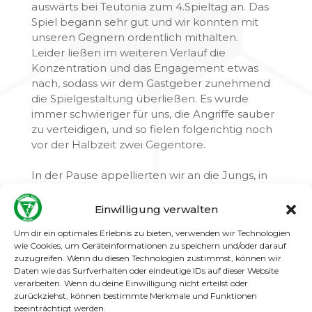
auswärts bei Teutonia zum 4.Spieltag an. Das
Spiel begann sehr gut und wir konnten mit
unseren Gegnern ordentlich mithalten.
​Leider ließen im weiteren Verlauf die
Konzentration und das Engagement etwas
nach, sodass wir dem Gastgeber zunehmend
die Spielgestaltung überließen. Es wurde
immer schwieriger für uns, die Angriffe sauber
zu verteidigen, und so fielen folgerichtig noch
vor der Halbzeit zwei Gegentore.
​In der Pause appellierten wir an die Jungs, in
der zweiten Hälfte noch einmal alles
reinzuwerfen. Mit ein paar kleineren
Einwilligung verwalten
Umstellungen starteten wir sehr schwungvoll
Um dir ein optimales Erlebnis zu bieten, verwenden wir Technologien
in den zweiten Durchgang und belohnten uns
wie Cookies, um Geräteinformationen zu speichern und/oder darauf
endlich: Durch einen schönen Fernschuss von
zuzugreifen. Wenn du diesen Technologien zustimmst, können wir
Klaas erzielten wir den Anschlusstreffer zum
Daten wie das Surfverhalten oder eindeutige IDs auf dieser Website
1:2.
verarbeiten. Wenn du deine Einwilligung nicht erteilst oder
zurückziehst, können bestimmte Merkmale und Funktionen
beeinträchtigt werden.