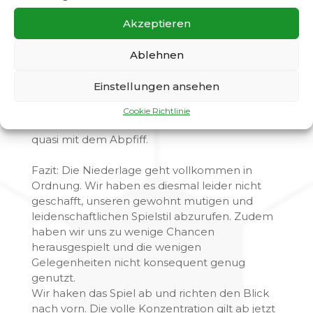
​Aber auch danach schafften wir es leider nicht,
unsere gewohnte Leidenschaft komplett auf
Akzeptieren
den Platz zu bringen – gefühlt waren wir
immer einen Schritt zu spät am Ball. So kam
Ablehnen
es, wie es kommen musste: Nach einer
schönen Einzelaktion des Gegners mussten wir
Einstellungen ansehen
den dritten Gegentreffer schlucken. Danach
merkte man deutlich, dass heute nichts mehr
Cookie Richtlinie
zu holen war. Der Treffer zum 4:1-Endstand fiel
quasi mit dem Abpfiff.
​Fazit: Die Niederlage geht vollkommen in
Ordnung. Wir haben es diesmal leider nicht
geschafft, unseren gewohnt mutigen und
leidenschaftlichen Spielstil abzurufen. Zudem
haben wir uns zu wenige Chancen
herausgespielt und die wenigen
Gelegenheiten nicht konsequent genug
genutzt.
​Wir haken das Spiel ab und richten den Blick
nach vorn. Die volle Konzentration gilt ab jetzt