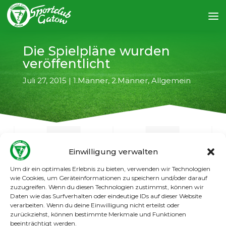
Die Spielpläne wurden
veröffentlicht
Juli 27, 2015
|
1.Männer
,
2.Männer
,
Allgemein
Einwilligung verwalten
Um dir ein optimales Erlebnis zu bieten, verwenden wir Technologien
←
vorheriger Artikel
nächster Artikel
→
wie Cookies, um Geräteinformationen zu speichern und/oder darauf
zuzugreifen. Wenn du diesen Technologien zustimmst, können wir
Daten wie das Surfverhalten oder eindeutige IDs auf dieser Website
Zwischenzeitlich sind die Spielpläne auf
verarbeiten. Wenn du deine Einwilligung nicht erteilst oder
fussball.de einsehbar. Die Ansetzungen
zurückziehst, können bestimmte Merkmale und Funktionen
unserer 1. und 2. Männer hier:
1 Männer
/
2.
beeinträchtigt werden.