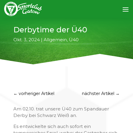
Derbytime der Ü40
Okt. 3, 2024
|
Allgemein
,
Ü40
←
vorheriger Artikel
nächster Artikel
→
Am 02.10. trat unsere Ü40 zum Spandauer
Derby bei Schwarz Weiß an.
Es entwickelte sich auch sofort ein
temporeiches Spiel, wobei der Gastgeber sich