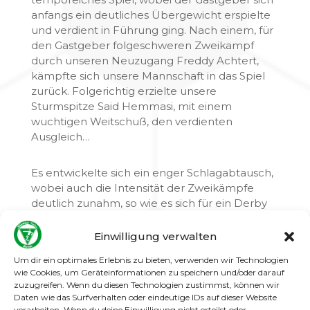
anfangs ein deutliches Übergewicht erspielte
und verdient in Führung ging. Nach einem, für
den Gastgeber folgeschweren Zweikampf
durch unseren Neuzugang Freddy Achtert,
kämpfte sich unsere Mannschaft in das Spiel
zurück. Folgerichtig erzielte unsere
Sturmspitze Said Hemmasi, mit einem
wuchtigen Weitschuß, den verdienten
Ausgleich…
Es entwickelte sich ein enger Schlagabtausch,
wobei auch die Intensität der Zweikämpfe
deutlich zunahm, so wie es sich für ein Derby
gehört.
Einwilligung verwalten
Nach dem erneuten Rückstand, zeigte unsere
Mannschaft wieder ihre starken Comeback
Um dir ein optimales Erlebnis zu bieten, verwenden wir Technologien
wie Cookies, um Geräteinformationen zu speichern und/oder darauf
Qualitäten und erzwang kurz vor der Pause
zuzugreifen. Wenn du diesen Technologien zustimmst, können wir
den erneuten und durchaus verdienten
Daten wie das Surfverhalten oder eindeutige IDs auf dieser Website
Ausgleich per Eigentor des Gastgebers.
verarbeiten. Wenn du deine Einwilligung nicht erteilst oder