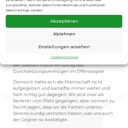
zurückziehst, können bestimmte Merkmale und Funktionen
Mit einem 2:2 ging es in die Halbzeitpause. Im
beeinträchtigt werden.
zweiten Durchgang lief uns der Gegner nun
deutlich früher an und es wurde hektisch. Es
Akzeptieren
folgten viele intensive Zweikämpfe und
Schwarz/Weiß konnte ihre beiden Chancen
Ablehnen
eiskalt nutzten. Ein gebrauchter Tag für
unseren starken Keeper Markus „Doc“ Keitsch,
Einstellungen ansehen
der bei allen Gegentoren keine Möglichkeiten
Cookie Richtlinie
hatte diese zu verhindern. Leider fehlte uns in
der zweiten Hälfte ein wenig das
Durchsetzungsvermögen im Offensivspiel
Dennoch hatte sich die Mannschaft nicht
aufgegeben und kämpfte immer weiter und
hielt richtig gut dagegen. Wir sind zwar als
Verlierer vom Platz gegangen, aber können zu
Recht sagen, dass wir die Farben unseres
Vereins würdig vertreten haben, was uns auch
der Gegner so bestätigte.