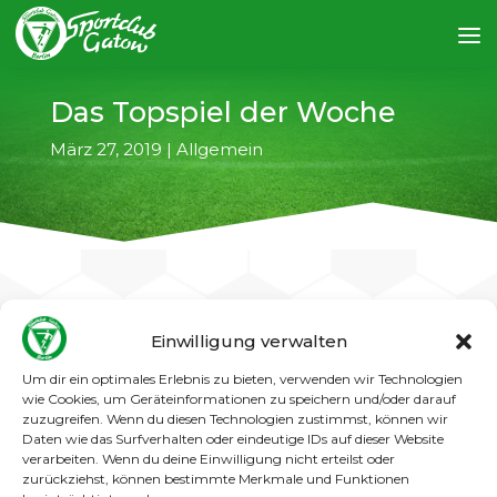
Das Topspiel der Woche
März 27, 2019
|
Allgemein
Einwilligung verwalten
←
vorheriger Artikel
nächster Artikel
→
Um dir ein optimales Erlebnis zu bieten, verwenden wir Technologien
wie Cookies, um Geräteinformationen zu speichern und/oder darauf
Am kommenden Sonntag (31.03.2019) kommt
zuzugreifen. Wenn du diesen Technologien zustimmst, können wir
es in Gatow zum Landesligaspitzenspiel
Daten wie das Surfverhalten oder eindeutige IDs auf dieser Website
unserer 1. Männer gegen den 1. FC Novi Pazar.
verarbeiten. Wenn du deine Einwilligung nicht erteilst oder
zurückziehst, können bestimmte Merkmale und Funktionen
Das Spiel des Tabellendritten gegen den