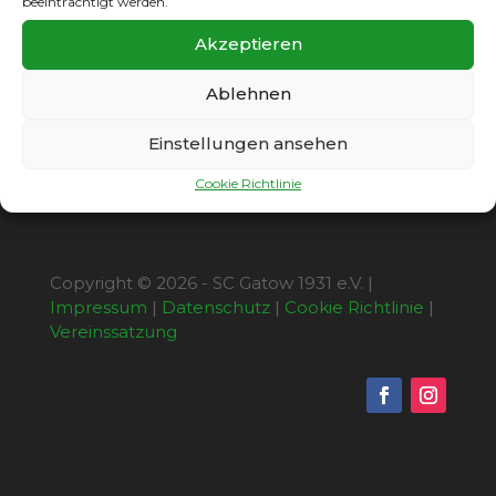
beeinträchtigt werden.
Zweiten beginnt um 14:00 Uhr. Zuvor hat um
12:00 Uhr in der Bezirksliga Gatow II am Weiten
Akzeptieren
Blick die 1. Mannschaft des Wartenberger SV
zu Gast.
Ablehnen
Einstellungen ansehen
Cookie Richtlinie
Copyright © 2026 - SC Gatow 1931 e.V. |
Impressum
|
Datenschutz
|
Cookie Richtlinie
|
Vereinssatzung