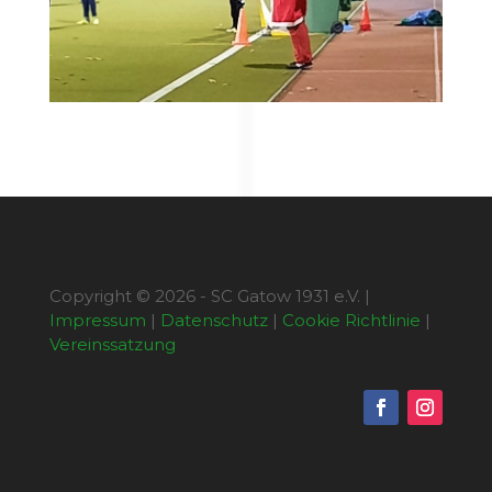
Copyright © 2026 - SC Gatow 1931 e.V. |
Impressum
|
Datenschutz
|
Cookie Richtlinie
|
Vereinssatzung