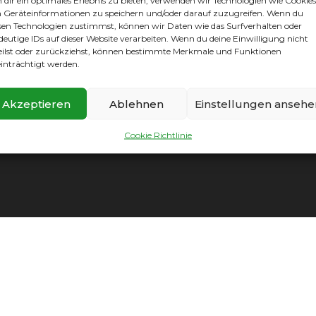
dir ein optimales Erlebnis zu bieten, verwenden wir Technologien wie Cookies
rei Spielern ausgeholfen hat.
Geräteinformationen zu speichern und/oder darauf zuzugreifen. Wenn du
sen Technologien zustimmst, können wir Daten wie das Surfverhalten oder
deutige IDs auf dieser Website verarbeiten. Wenn du deine Einwilligung nicht
eilst oder zurückziehst, können bestimmte Merkmale und Funktionen
inträchtigt werden.
Akzeptieren
Ablehnen
Einstellungen ansehe
Cookie Richtlinie
mpressum
|
Datenschutz
|
Cookie Richtlinie
|
Vereinssatzun