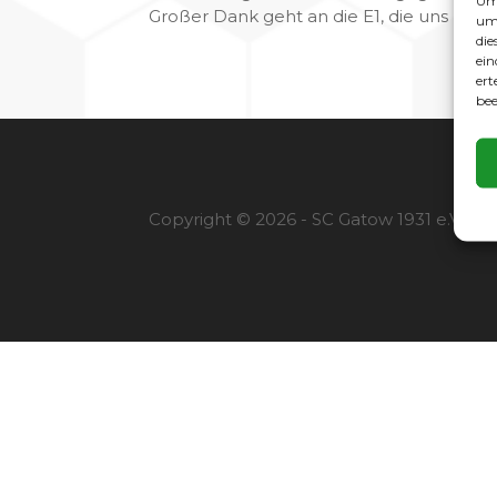
Um 
Großer Dank geht an die E1, die uns mit d
um 
die
ein
ert
bee
Copyright © 2026 - SC Gatow 1931 e.V. |
I