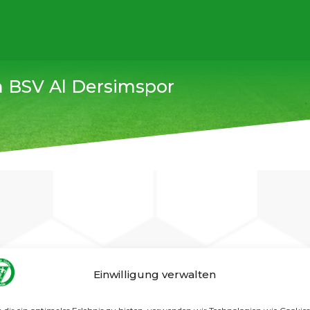
n BSV Al Dersimspor
Einwilligung verwalten
SV Al Dersimspor. Die Tore von Lenni, Owe, Basti, Jeppe 