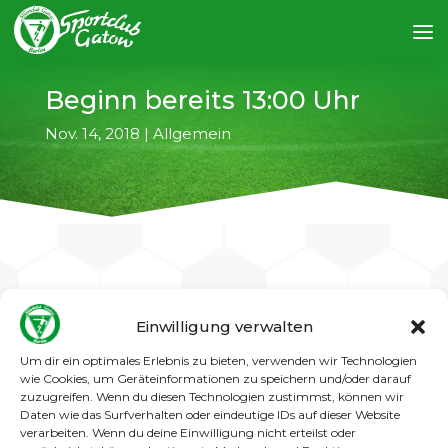
Beginn bereits 13:00 Uhr
Nov. 14, 2018
|
Allgemein
←
vorheriger Artikel
nächster Artikel
→
Einwilligung verwalten
Um dir ein optimales Erlebnis zu bieten, verwenden wir Technologien
Der SC Gatow, Tabellenzweiter in der
Landesliga, empfängt Sparta Lichtenberg,
wie Cookies, um Geräteinformationen zu speichern und/oder darauf
den Tabellenführer der Berlinliga!
zuzugreifen. Wenn du diesen Technologien zustimmst, können wir
Daten wie das Surfverhalten oder eindeutige IDs auf dieser Website
Zu dieser höchst interessanten
Pokalbegegnung kommt es am
verarbeiten. Wenn du deine Einwilligung nicht erteilst oder