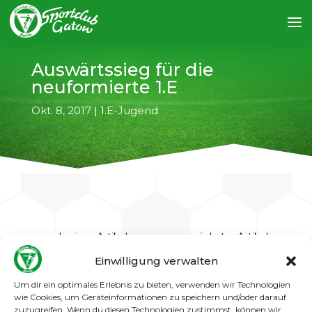
Auswärtssieg für die
neuformierte 1.E
Okt. 8, 2017
|
1.E-Jugend
←
vorheriger Artikel
nächster Artikel
→
Einwilligung verwalten
Bei Berolina Mitte musste die 1.E beim ersten
Um dir ein optimales Erlebnis zu bieten, verwenden wir Technologien
gemeinsamen Spiel in der Landesklasse gleich
wie Cookies, um Geräteinformationen zu speichern und/oder darauf
auswärts antreten. Nachdem anfangs beide
zuzugreifen. Wenn du diesen Technologien zustimmst, können wir