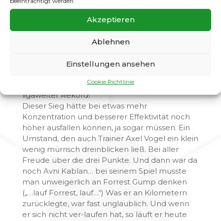
beeinträchtigt werden.
wechselte vom Rand wieder mitten rein ins
muntere Geschehen. Und hatte sichtlich mehr
Akzeptieren
Spaß auf dieser Seite des Platzes. Die „fuwo“
schrieb am Montag von einer „Raychouni-
Ablehnen
Show in Gatow“. Zu Recht, denn der mehr als
verdiente 3:0 Sieg ging komplett auf seine
Einstellungen ansehen
Kappe und in die Statistik. In 11 Spielen steht er
Cookie Richtlinie
jetzt bei sage und schreibe 24 Toren. Das ist
ligaweiter Rekord!
Dieser Sieg hätte bei etwas mehr
Konzentration und besserer Effektivität noch
höher ausfallen können, ja sogar müssen. Ein
Umstand, den auch Trainer Axel Vogel ein klein
wenig mürrisch dreinblicken ließ. Bei aller
Freude über die drei Punkte. Und dann war da
noch Avni Kablan… bei seinem Spiel musste
man unweigerlich an Forrest Gump denken
(„…lauf Forrest, lauf…“) Was er an Kilometern
zurücklegte, war fast unglaublich. Und wenn
er sich nicht ver-laufen hat, so läuft er heute