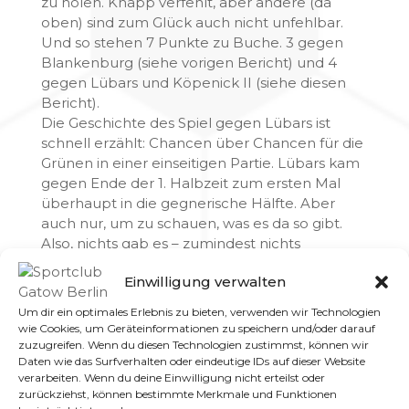
zu holen. Knapp verfehlt, aber andere (da
oben) sind zum Glück auch nicht unfehlbar.
Und so stehen 7 Punkte zu Buche. 3 gegen
Blankenburg (siehe vorigen Bericht) und 4
gegen Lübars und Köpenick II (siehe diesen
Bericht).
Die Geschichte des Spiel gegen Lübars ist
schnell erzählt: Chancen über Chancen für die
Grünen in einer einseitigen Partie. Lübars kam
gegen Ende der 1. Halbzeit zum ersten Mal
überhaupt in die gegnerische Hälfte. Aber
auch nur, um zu schauen, was es da so gibt.
Also, nichts gab es – zumindest nichts
Zählbares. Leider traf das am Ende auch für
Einwilligung verwalten
Gatow zu. So sehr sich unser Top-Torschütze
Ramy Raychouni auch mühte, ackerte und
Um dir ein optimales Erlebnis zu bieten, verwenden wir Technologien
kämpfte. Da er dies jedoch aufgrund einer
wie Cookies, um Geräteinformationen zu speichern und/oder darauf
Kartensperre nur am Spielfeldrand tun konnte,
zuzugreifen. Wenn du diesen Technologien zustimmst, können wir
Daten wie das Surfverhalten oder eindeutige IDs auf dieser Website
blieb es am Ende beim 0:0.
verarbeiten. Wenn du deine Einwilligung nicht erteilst oder
Der nächste Heim-Spieltag brachte dann die
zurückziehst, können bestimmte Merkmale und Funktionen
ersehnten und benötigten 3 Punkte. Ramy