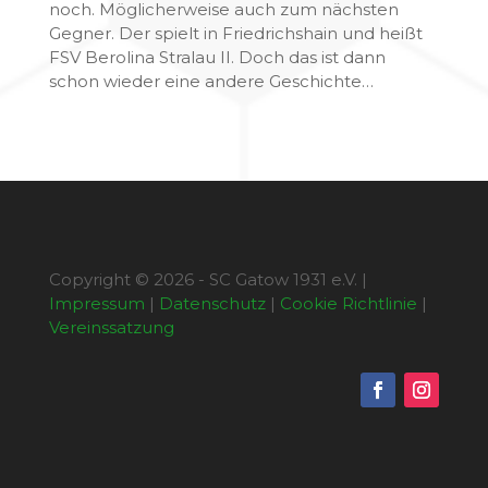
noch. Möglicherweise auch zum nächsten
Gegner. Der spielt in Friedrichshain und heißt
FSV Berolina Stralau II. Doch das ist dann
schon wieder eine andere Geschichte…
Copyright © 2026 - SC Gatow 1931 e.V. |
Impressum
|
Datenschutz
|
Cookie Richtlinie
|
Vereinssatzung