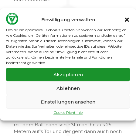
In der 28. Spielminute schlugen wir einen
langen Ball in die gegnerische Hälfte, den
Einwilligung verwalten
Ramy RAYCHOUNI erlaufen konnte, er
Um dir ein optimales Erlebnis zu bieten, verwenden wir Technologien
umspielte seinen Gegenspieler und schob den
wie Cookies, um Geräteinformationen zu speichern und/oder darauf
Ball aus 20 Metern am herauslaufenden
zuzugreifen. Wenn du diesen Technologien zustimmst, können wir
Torhüter vorbei zum 2:0.
Daten wie das Surfverhalten oder eindeutige IDs auf dieser Website
verarbeiten. Wenn du deine Einwilligung nicht erteilst oder
In den letzten 20 Minuten passierte nicht
zurückziehst, können bestimmte Merkmale und Funktionen
mehr viel, sodass wir mit einer 2:0 Führung in
beeinträchtigt werden.
die verdiente Pause gingen.
Akzeptieren
Nach der Pause lief das Spiel genauso weiter,
wir bestimmten das Spiel und die Pinguine
Ablehnen
hatten kein „Rezept“, um uns spielerisch zu
„knacken“.
Einstellungen ansehen
In der 75. Spielminute dann ein kleiner
Cookie Richtlinie
Schockmoment. Wenn man nicht weiß wohin
mit dem Ball, dann schießt man ihn aus 25
Metern auf’s Tor und der geht dann auch noch