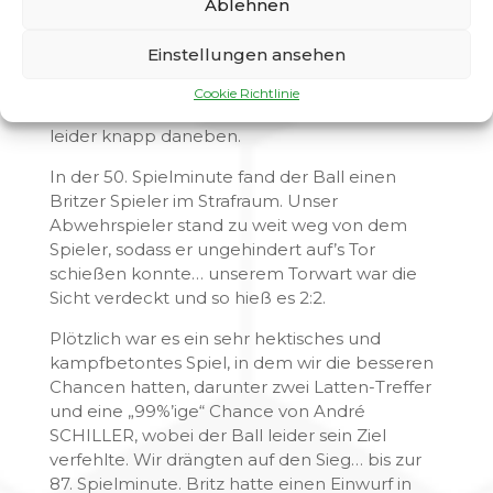
Ablehnen
Torhüter ins Netz… 2:1 SCG !!!
Halbzeit
Einstellungen ansehen
Nach der Halbzeit hatten wir gleich eine gute
Cookie Richtlinie
Chance auf 3:1 zu erhöhen, der Ball ging aber
leider knapp daneben.
In der 50. Spielminute fand der Ball einen
Britzer Spieler im Strafraum. Unser
Abwehrspieler stand zu weit weg von dem
Spieler, sodass er ungehindert auf’s Tor
schießen konnte… unserem Torwart war die
Sicht verdeckt und so hieß es 2:2.
Plötzlich war es ein sehr hektisches und
kampfbetontes Spiel, in dem wir die besseren
Chancen hatten, darunter zwei Latten-Treffer
und eine „99%’ige“ Chance von André
SCHILLER, wobei der Ball leider sein Ziel
verfehlte. Wir drängten auf den Sieg… bis zur
87. Spielminute. Britz hatte einen Einwurf in