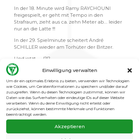
In der 18. Minute wird Ramy RAYCHOUNI
freigespielt, er geht mit Tempo in den
Strafraum, zieht aus ca. zehn Meter ab… leider
nur an die Latte !!!
In der 29. Spielminute scheitert André
SCHILLER wieder am Torhüter der Britzer.
Und jetzt…….!?!?
Na klar… in der 32. Spielminute erzielen die
Einwilligung verwalten
Gäste plötzlich den Ausgleich zum 1:1.
Um dir ein optimales Erlebnis zu bieten, verwenden wir Technologien
wie Cookies, um Geräteinformationen zu speichern und/oder darauf
Jetzt war es ein sehr kampfbetontes Spiel und
zuzugreifen. Wenn du diesen Technologien zustimmst, können wir
keiner der beiden Mannschaften wollte hier als
Daten wie das Surfverhalten oder eindeutige IDs auf dieser Website
Verlierer vom Platz gehen.
verarbeiten. Wenn du deine Einwilligung nicht erteilst oder
zurückziehst, können bestimmte Merkmale und Funktionen
In der 45. Spielminute wird Ramy RAYCHOUNI
beeinträchtigt werden.
auf der rechten Außenbahn angespielt, der
Akzeptieren
macht sich auf in Richtung gegnerischen
Strafraum und hebt den Ball über den Britzer