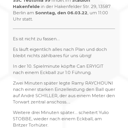
SSC Teutonia 99
findet im
Stadion
Hakenfelde
in der Hakenfelder Str. 29, 13587
Berlin am
Sonntag, den 06.03.22
, um 11:00
Uhr statt.
Es ist nicht zu fassen…
Es läuft eigentlich alles nach Plan und doch
bleibt nichts zählbares für uns übrig!
In der 10. Spielminute köpfte Can ERYIGIT
nach einem Eckball zur 1:0 Führung.
Zwei Minuten später legte Ramy RAYCHOUNI
nach einer starken Einzelleistung den Ball quer
auf André SCHILLER, der aus einem Meter den
Torwart zentral anschoss….
Weitere drei Minuten später… scheitert Yulio
STOBBE, wieder nach einem Eckball, am
Britzer Torhüter.