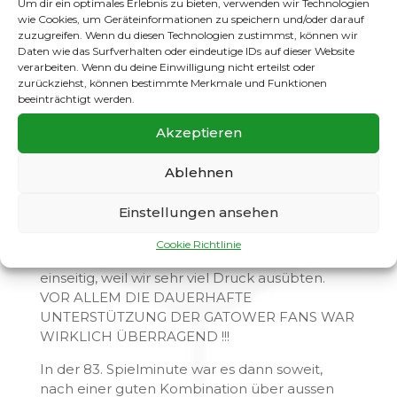
Um dir ein optimales Erlebnis zu bieten, verwenden wir Technologien
wie Cookies, um Geräteinformationen zu speichern und/oder darauf
Nun folgten zehn Minuten, in dem die
zuzugreifen. Wenn du diesen Technologien zustimmst, können wir
Biesdorfer die Oberhand hatten, jedoch
Daten wie das Surfverhalten oder eindeutige IDs auf dieser Website
verpassten sie es, den Führungstreffer zu
verarbeiten. Wenn du deine Einwilligung nicht erteilst oder
erzielen.
zurückziehst, können bestimmte Merkmale und Funktionen
beeinträchtigt werden.
Wir wechselten und stellten das Spielsystem
Akzeptieren
etwas um, damit wir wieder das
Spielgeschehen bestimmen konnten… und so
Ablehnen
kam es auch….
…wir erspielten uns wieder einige Chancen, die
Einstellungen ansehen
der Torhüter jedoch gut parierte.
Cookie Richtlinie
Ab der 75. Spielminute wurde das Spiel sehr
einseitig, weil wir sehr viel Druck ausübten.
VOR ALLEM DIE DAUERHAFTE
UNTERSTÜTZUNG DER GATOWER FANS WAR
WIRKLICH ÜBERRAGEND !!!
In der 83. Spielminute war es dann soweit,
nach einer guten Kombination über aussen