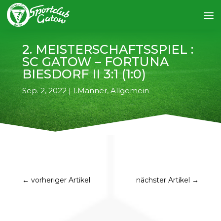
2. MEISTERSCHAFTSSPIEL :
SC GATOW – FORTUNA
BIESDORF II 3:1 (1:0)
Sep. 2, 2022
|
1.Männer
,
Allgemein
←
vorheriger Artikel
nächster Artikel
→