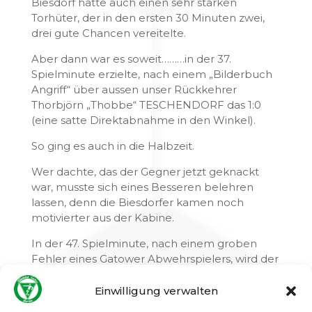
Biesdorf hatte auch einen sehr starken
Torhüter, der in den ersten 30 Minuten zwei,
drei gute Chancen vereitelte.
Aber dann war es soweit………in der 37.
Spielminute erzielte, nach einem „Bilderbuch
Angriff“ über aussen unser Rückkehrer
Thorbjörn „Thobbe“ TESCHENDORF das 1:0
(eine satte Direktabnahme in den Winkel).
So ging es auch in die Halbzeit.
Wer dachte, das der Gegner jetzt geknackt
war, musste sich eines Besseren belehren
lassen, denn die Biesdorfer kamen noch
motivierter aus der Kabine.
In der 47. Spielminute, nach einem groben
Fehler eines Gatower Abwehrspielers, wird der
Ball in den Gatower Strafraum gespielt und der
dort wartende Biesdorfer Spieler, brauchte nur
Einwilligung verwalten
noch den Fuß zum 1:1 hinhalten.