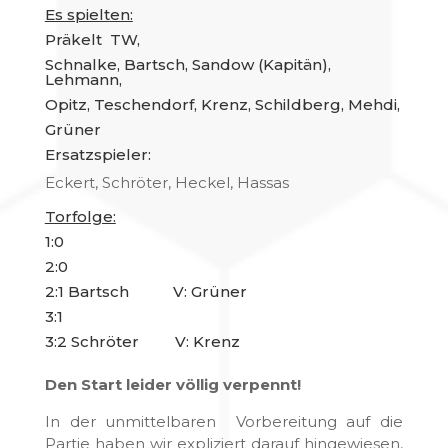
Es spielten:
Präkelt TW,
Schnalke, Bartsch, Sandow (Kapitän),
Lehmann,
Opitz, Teschendorf, Krenz, Schildberg, Mehdi,
Grüner
Ersatzspieler:
Eckert, Schröter, Heckel, Hassas
Torfolge:
1:0
2:0
2:1 Bartsch V: Grüner
3:1
3:2 Schröter V: Krenz
Den Start leider völlig verpennt!
In der unmittelbaren Vorbereitung auf die
Partie haben wir expliziert darauf hingewiesen,