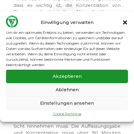
dass es wichtig ist, die Konzentration von
Beginn an hochzuhalten. Aber alle Hinweise
waren null und nichtig, wenn wir nach drei
Einwilligung verwalten
Minuten bereits 0:2 zurückliegen. Das ist dann
wohl ein klassischer Fehlstart!
Um dir ein optimales Erlebnis zu bieten, verwenden wir Technologien
wie Cookies, um Geräteinformationen zu speichern und/oder darauf
Wir benötigten dann auch noch etwa 20
zuzugreifen. Wenn du diesen Technologien zustimmst, können wir
Daten wie das Surfverhalten oder eindeutige IDs auf dieser Website
Minuten um ins Spiel allmählich zu finden,
verarbeiten. Wenn du deine Einwilligung nicht erteilst oder
kamen dann aber immer besser in die Partie.
zurückziehst, können bestimmte Merkmale und Funktionen
Wir konnten auf die Spielweise von Teutonia
beeinträchtigt werden.
reagieren und die langen Bälle besser
kontrollieren und selbst wurden wir
Akzeptieren
zunehmend sicherer im Kombinationsspiel, so
dass uns der Anschlusstreffer gelang.
Ablehnen
In der zweiten Hälfte waren wir zunächst auch
Einstellungen ansehen
in der Partie, doch in einer Pressingsituation
verpennte ein Spieler seine Aufgabe, so dass
Cookie Richtlinie
sich ein Loch auftat und wir das 1:3 aus unserer
Sicht hinnehmen muss. Die Auffassungsgabe
und Konzentration muss über 90 Minuten