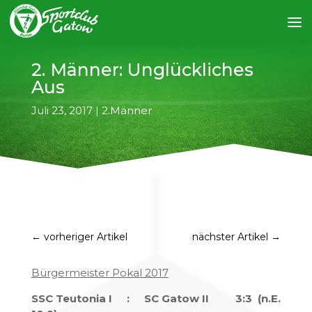
2. Männer: Unglückliches
Aus
Juli 23, 2017
|
2.Männer
←
vorheriger Artikel
nächster Artikel
→
Bürgermeister Pokal 2017
SSC Teutonia I : SC Gatow II 3:3 (n.E.