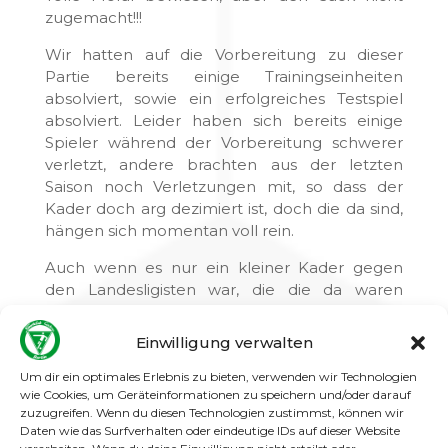
zugemacht!!!
Wir hatten auf die Vorbereitung zu dieser
Partie bereits einige Trainingseinheiten
absolviert, sowie ein erfolgreiches Testspiel
absolviert. Leider haben sich bereits einige
Spieler während der Vorbereitung schwerer
verletzt, andere brachten aus der letzten
Saison noch Verletzungen mit, so dass der
Kader doch arg dezimiert ist, doch die da sind,
hängen sich momentan voll rein.
Auch wenn es nur ein kleiner Kader gegen
den Landesligisten war, die die da waren
wollten eine gute Leistung zeigen und waren
heiß auf die Partie. Doch nicht wir
Einwilligung verwalten
überraschten den Gegner, sondern dieser uns.
Die Teutonen schlugen bereits zweimal zu, da
Um dir ein optimales Erlebnis zu bieten, verwenden wir Technologien
wie Cookies, um Geräteinformationen zu speichern und/oder darauf
waren noch keine zehn Minuten absolviert.
zuzugreifen. Wenn du diesen Technologien zustimmst, können wir
Jetzt gab es zwei Möglichkeiten damit
Daten wie das Surfverhalten oder eindeutige IDs auf dieser Website
umzugehen, entweder man lässt sich