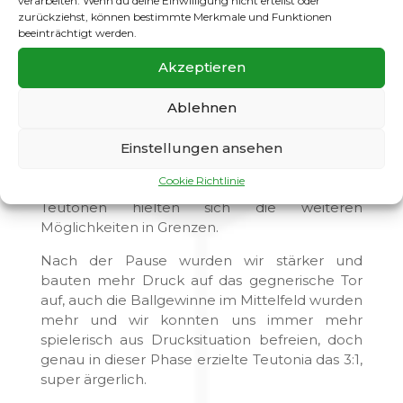
verarbeiten. Wenn du deine Einwilligung nicht erteilst oder
abschießen oder man zeigt Moral und
zurückziehst, können bestimmte Merkmale und Funktionen
beeinträchtigt werden.
versucht sich in die Partie hinein zu kämpfen.
Wir wählten glücklicherweise die zweite
Akzeptieren
Möglichkeit.
Ablehnen
Noch vor der Pause erzielten wir den
Anschlusstreffer. Zu diesem Zeitpunkt gar
nicht unverdient, denn seit dem 0:2 aus
Einstellungen ansehen
unserer Sicht erarbeiteten wir uns die eine
Cookie Richtlinie
oder andere Möglichkeit und bei den
Teutonen hielten sich die weiteren
Möglichkeiten in Grenzen.
Nach der Pause wurden wir stärker und
bauten mehr Druck auf das gegnerische Tor
auf, auch die Ballgewinne im Mittelfeld wurden
mehr und wir konnten uns immer mehr
spielerisch aus Drucksituation befreien, doch
genau in dieser Phase erzielte Teutonia das 3:1,
super ärgerlich.