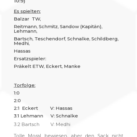
10:9)
Es spielten:
Balzar TW,
Reitmann, Schmitz, Sandow (Kapitän),
Lehmann,
Bartsch, Teschendorf, Schnalke, Schildberg,
Medhi,
Hassas
Ersatzspieler:
Präkelt ETW, Eckert, Manke
Torfolge:
1:0
2:0
2:1 Eckert V: Hassas
3:1 Lehmann V: Schnalke
3:2 Bartsch V: Medhi
Tolle Moral bewiesen, aber den Sack nicht