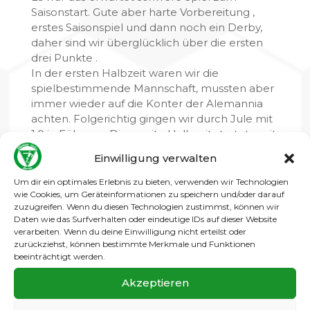
Saisonstart. Gute aber harte Vorbereitung ,
erstes Saisonspiel und dann noch ein Derby,
daher sind wir überglücklich über die ersten
drei Punkte .
In der ersten Halbzeit waren wir die
spielbestimmende Mannschaft, mussten aber
immer wieder auf die Konter der Alemannia
achten. Folgerichtig gingen wir durch Jule mit
1:0 in Führung. Die zweite Halbzeit startete mit
einem zweifelhaften Elfmeter für die Gäste ,
Einwilligung verwalten
die diesen zum Ausgleich nutzen konnten.
Nun begannen wieder zwanzig Minuten, in
Um dir ein optimales Erlebnis zu bieten, verwenden wir Technologien
denen wir die Köpfe hängen ließen und
wie Cookies, um Geräteinformationen zu speichern und/oder darauf
zuzugreifen. Wenn du diesen Technologien zustimmst, können wir
Alemannia machte nun mächtig Dampf .
Daten wie das Surfverhalten oder eindeutige IDs auf dieser Website
Unsere Abwehr um den guten Torwart Tobi
verarbeiten. Wenn du deine Einwilligung nicht erteilst oder
stand zwar sicher, aber auch sie konnte die 2:1
zurückziehst, können bestimmte Merkmale und Funktionen
Führung durch den starken Sascha Stahlberg
beeinträchtigt werden.
nicht verhindern . Wir zeigten aber eine gute
Akzeptieren
Moral und einen unbedingten Siegeswillen. Mit
der Einwechslung von Clemens hatte Acka ein