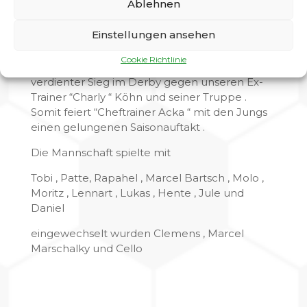
Ablehnen
goldenes Händchen bewiesen, denn der traf
kurze Zeit später zum 2:2 Ausgleich. Nun
Einstellungen ansehen
machten wir nochmal mächtig Druck und so
kamen wir in der 88. Minute zum 3:2
Cookie Richtlinie
Siegtreffer durch Moritz .Unter dem Strich ein
verdienter Sieg im Derby gegen unseren Ex-
Trainer “Charly “ Köhn und seiner Truppe .
Somit feiert “Cheftrainer Acka “ mit den Jungs
einen gelungenen Saisonauftakt .
Die Mannschaft spielte mit
Tobi , Patte, Rapahel , Marcel Bartsch , Molo ,
Moritz , Lennart , Lukas , Hente , Jule und
Daniel
eingewechselt wurden Clemens , Marcel
Marschalky und Cello