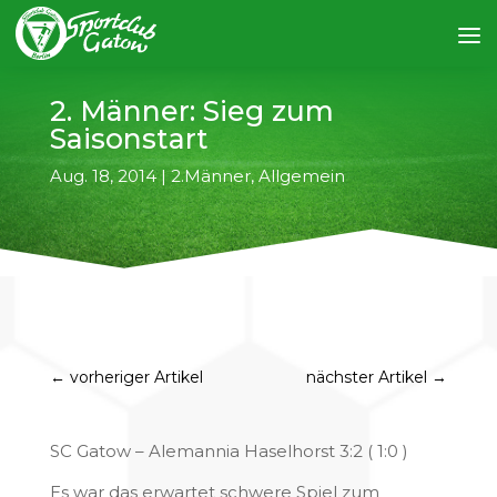
2. Männer: Sieg zum
Saisonstart
Aug. 18, 2014
|
2.Männer
,
Allgemein
←
vorheriger Artikel
nächster Artikel
→
SC Gatow – Alemannia Haselhorst 3:2 ( 1:0 )
Es war das erwartet schwere Spiel zum