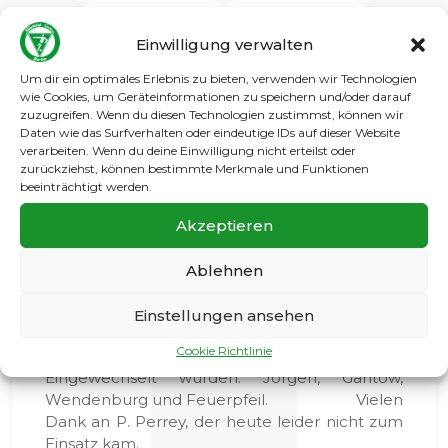
Nach einer aus unserer Sicht nicht sehr
Einwilligung verwalten
ansehnlichen 1. Halbzeit stand es 2:0 für
Mariendorf. In der 6. Minute fiel der Treffer
Um dir ein optimales Erlebnis zu bieten, verwenden wir Technologien
zum 0:1 nach einer Unachtsamkeit und in der
wie Cookies, um Geräteinformationen zu speichern und/oder darauf
20.Minute der zweite Treffer für Mariendorf
zuzugreifen. Wenn du diesen Technologien zustimmst, können wir
Daten wie das Surfverhalten oder eindeutige IDs auf dieser Website
durch einen Sonntagsschuss.
verarbeiten. Wenn du deine Einwilligung nicht erteilst oder
zurückziehst, können bestimmte Merkmale und Funktionen
Nach dem Seitenwechsel kamen wir besser
beeinträchtigt werden.
ins Spiel, aber selbst hochkarätige Torchancen
konnten nicht genutzt werden. Das Spiel
Akzeptieren
endete mit einem (aufgrund der ersten
Halbzeit) verdienten Sieg für Traber.
Ablehnen
Es spielten: Präkelt – Smolkovic, Hauptmann,
Einstellungen ansehen
Marschalky, Lehmann – Henning, T.
Hainbach, Meuser, Krüger – Kuckei, Schröter
Cookie Richtlinie
Eingewechselt wurden: Jörgen, Gahtow,
Wendenburg und Feuerpfeil. Vielen
Dank an P. Perrey, der heute leider nicht zum
Einsatz kam.