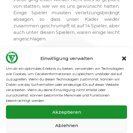
von statten, wie wir es uns gewünscht hätten.
Einige Spieler mussten verletzungsbedingt
absagen, so dass unser Kader wieder
zusammen geschrumpft ist auf 14 Spieler, aber
auch unter diesen Spielern, waren einige leicht
angeschlagen.
In einigen Absprachen mit den
entsprechenden Spielern konnten aber alle
Einwilligung verwalten
die Partie bestreiten. Die erste Hälfte war nicht
Um dir ein optimales Erlebnis zu bieten, verwenden wir Technologien
nach unseren Vorstellungen, denn wir haben
wie Cookies, um Geräteinformationen zu speichern und/oder darauf
es zu selten geschafft, Tempo in die Partie zu
zuzugreifen. Wenn du diesen Technologien zustimmst, können wir
bringen, auch leichte Ballverluste ließen uns
Daten wie das Surfverhalten oder eindeutige IDs auf dieser Website
kein Rhythmus aufnehmen. In der
verarbeiten. Wenn du deine Einwilligung nicht erteilst oder
Rückwärtsbewegung waren wir nicht wach
zurückziehst, können bestimmte Merkmale und Funktionen
beeinträchtigt werden.
genug, so dass die Gäste immer wieder zu
gefährlichen Kontern ansetzen konnten, aber
Akzeptieren
daraus zu wenig machten. Eine eher schwache
Leistung von uns reichte dennoch zu einem
Ablehnen
0:0.