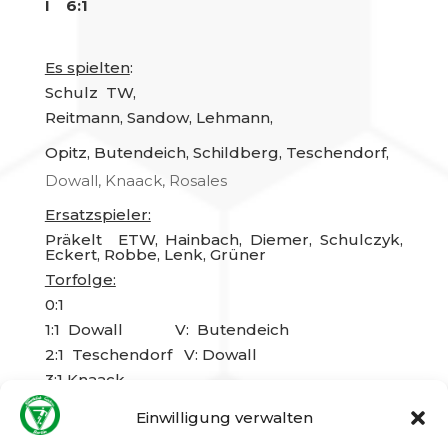
I 6:1
Es spielten
:
Schulz TW,
Reitmann, Sandow, Lehmann,
Opitz, Butendeich, Schildberg, Teschendorf,
Dowall, Knaack, Rosales
Ersatzspieler:
Präkelt ETW, Hainbach, Diemer, Schulczyk,
Eckert, Robbe, Lenk, Grüner
Torfolge:
0:1
1:1 Dowall V: Butendeich
2:1 Teschendorf V: Dowall
3:1 Knaack
4:1 Teschendorf V: Schildberg
Einwilligung verwalten
5:1 Rosales V: Lenk