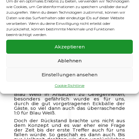
Um dir ein optimales Erlebnis zu bieten, verwenden wir Technologien
6:1 Robbe
wie Cookies, um Geräteinformationen zu speichern und/oder darauf
zuzugreifen. Wenn du diesen Technologien zustimmst, können wir
Wichtiger Sieg gegen Blau Weiß
Daten wie das Surfverhalten oder eindeutige IDs auf dieser Website
Friedrichshain!!!
verarbeiten. Wenn du deine Einwilligung nicht erteilst oder
Nach dem zuletzt guten Auftritt bei Minerva
zurückziehst, können bestimmte Merkmale und Funktionen
wollten wir das nun anstehende
beeinträchtigt werden.
Meisterschaftsspiel unbedingt gewinnen.
Leider mussten wir auf den ungeliebten
Akzeptieren
Kunstrasen ausweichen, weil der Rasenplatz
unter den vielen Regenfällen zuletzt etwas
zu sehr gelitten hat. Wir begannen die Partie
Ablehnen
schwungvoll und die Spielkontrolle lag auch
sofort in unseren Händen. Gerade in der
Anfangsphase erzeugten wir einen
Einstellungen ansehen
unglaublichen Druck aufs gegnerische Tor,
doch die Chancenverwertung war
erschreckend schwach. Durch leichte
Cookie Richtlinie
Konzentrationsschwächen kam aber auch
Blau Weiß in Ansätzen zu Gelegenheiten,
besonders gefährlich wurde es für uns,
durch die gut vorgetragenen Eckbälle der
Gäste, so viel dann auch das überraschende
1:0 für Blau Weiß.
Doch der Rückstand brachte uns nicht aus
dem Konzept und es war eher eine Frage
der Zeit bis der erste Treffer auch für uns
fallen würde. So geschah es dann auch. Bis