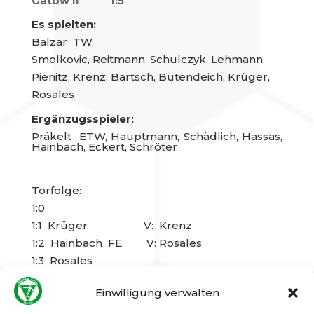
Gatow II 1:5
Es spielten:
Balzar TW,
Smolkovic, Reitmann, Schulczyk, Lehmann,
Pienitz, Krenz, Bartsch, Butendeich, Krüger,
Rosales
Ergänzugsspieler:
Präkelt ETW, Hauptmann, Schädlich, Hassas,
Hainbach, Eckert, Schröter
Torfolge:
1:0
1:1 Krüger V: Krenz
1:2 Hainbach FE. V: Rosales
1:3 Rosales
1:4 Bartsch V: Lehmann
Einwilligung verwalten
1:5 Lehmann V: Hainbach