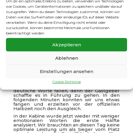
Um dir ein optimales Erlebnis zu bieten, verwenden wir Technologien
Die nächste Runde ist klar gemacht!!!
wie Cookies, um Geräteinformationen zu speichern und/oder darauf
zuzugreifen. Wenn du diesen Technologien zustimmst, können wir
Nach einem Freilos in der ersten Runde
Daten wie das Surfverhalten oder eindeutige IDs auf dieser Website
bekamen wir in der zweiten ein Auswärtsspiel
zugelost. Unser Gegner spielt eine
verarbeiten. Wenn du deine Einwilligung nicht erteilst oder
Spielklasse tiefer, ist aber ganz ordentlich in
zurückziehst, können bestimmte Merkmale und Funktionen
die Saison gestartet.
beeinträchtigt werden.
Vor dem Spiel wurde versucht die
Konzentration so aufzubauen, wie es sich für
Akzeptieren
ein Pflichtspiel gehört und den Gegner nicht
zu unterschätzen. Doch die ersten Minuten
waren eine Katastrophe aus unserer Sicht.
Ablehnen
Wir haben mit Abstand die schlechteste
Leistung in dieser Saison gezeigt. Keine
Laufbereitschaft, Abspielfehler ohne Ende,
Einstellungen ansehen
Annahmen, die das Wort nicht verdient haben
usw.
Cookie Richtlinie
In der angebrachten Trinkpause mussten
deutliche Worte fallen, denn der Gastgeber
schaffte es in Führung zu gehen. In den
folgenden Minuten konnten wir uns etwas
fangen und erzielten vor der offiziellen
Halbzeit noch den Ausgleich.
In der Kabine wurde jetzt wieder mit weniger
emotionalen Worten die erste Hälfte
analysiert. Wir brauchten an diesen Tag keine
optimale Leistung um als Sieger vom Platz