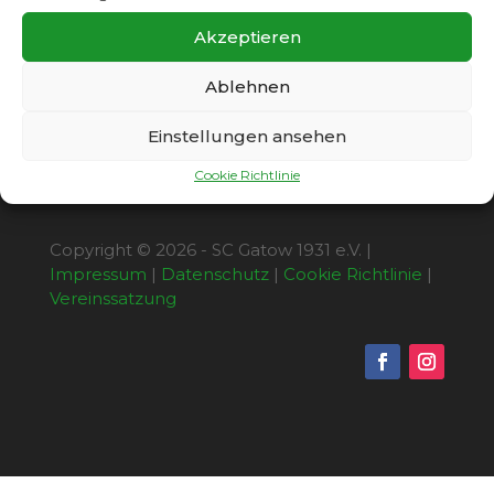
Wildung-Str. 9 – 14199 Berlin) ist um 11:30 Uhr.
Akzeptieren
Gatow I ist spielfrei.
Ablehnen
Einstellungen ansehen
Cookie Richtlinie
Copyright © 2026 - SC Gatow 1931 e.V. |
Impressum
|
Datenschutz
|
Cookie Richtlinie
|
Vereinssatzung