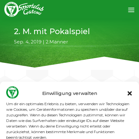
2. M. mit Pokalspiel
Sep. 4, 2019
|
2.Männer
Einwilligung verwalten
←
vorheriger Artikel
nächster Artikel
→
Um dir ein optimales Erlebnis zu bieten, verwenden wir Technologien
wie Cookies, um Geräteinformationen zu speichern und/oder darauf
Unsere 2. Männer tritt am Sonntag
zuzugreifen. Wenn du diesen Technologien zustimmst, können wir
(08.09.2019) zum Pokalspiel bei den
Daten wie das Surfverhalten oder eindeutige IDs auf dieser Website
verarbeiten. Wenn du deine Einwilligung nicht erteilst oder
Sportfreunden Charlottenburg-Wilmersdorf
zurückziehst, können bestimmte Merkmale und Funktionen
an. Anpfiff im Stadion Wilmersdorf (Fritz-
beeinträchtigt werden.