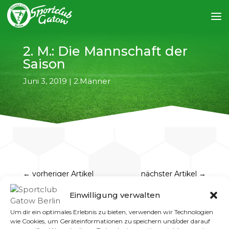
2. M.: Die Mannschaft der
Saison
Juni 3, 2019
|
2.Männer
←
vorheriger Artikel
nächster Artikel
→
Einwilligung verwalten
6:2-Sieg im letzten Spiel gegen Blau Weiß
Spandau I.
Um dir ein optimales Erlebnis zu bieten, verwenden wir Technologien
Gatows Mannschaft der Saison ist
wie Cookies, um Geräteinformationen zu speichern und/oder darauf
zweifelsohne unsere 2. Männer. Als