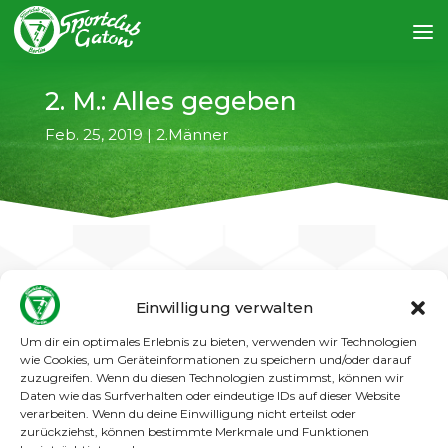
2. M.: Alles gegeben
Feb. 25, 2019
|
2.Männer
Einwilligung verwalten
←
vorheriger Artikel
nächster Artikel
→
Um dir ein optimales Erlebnis zu bieten, verwenden wir Technologien
wie Cookies, um Geräteinformationen zu speichern und/oder darauf
Das war ein toller Auftritt unserer 2. Männer im
zuzugreifen. Wenn du diesen Technologien zustimmst, können wir
Spiel gegen TeBe, der aber leider nicht
Daten wie das Surfverhalten oder eindeutige IDs auf dieser Website
belohnt wurde. Mit Leidenschaft und großem
verarbeiten. Wenn du deine Einwilligung nicht erteilst oder
zurückziehst, können bestimmte Merkmale und Funktionen
Kampfgeist hielten die Gatower gegen den