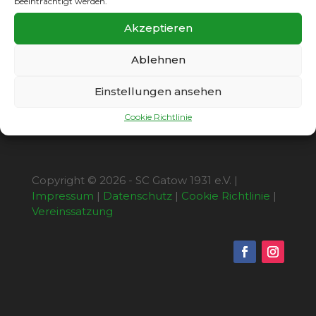
beeinträchtigt werden.
haushohen Favoriten bis zur 87. Minute das
0:0. Dann trafen die Borussen doch noch und
Akzeptieren
legten in der Nachspielzeit ein zweites Tor
nach.
Ablehnen
Einstellungen ansehen
Cookie Richtlinie
Copyright © 2026 - SC Gatow 1931 e.V. |
Impressum
|
Datenschutz
|
Cookie Richtlinie
|
Vereinssatzung