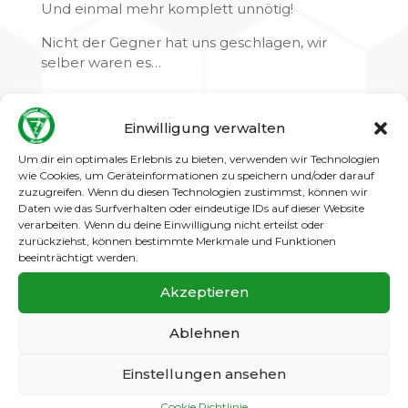
Und einmal mehr komplett unnötig!
Nicht der Gegner hat uns geschlagen, wir
selber waren es…
Seit längerer Zeit spielen die Jungs nicht mehr
Einwilligung verwalten
miteinander, sondern jeder für sich. Pässe sind
Mangelware – und wenn sie doch hin und
Um dir ein optimales Erlebnis zu bieten, verwenden wir Technologien
wieder kommen, werden sie nicht verwertet.
wie Cookies, um Geräteinformationen zu speichern und/oder darauf
zuzugreifen. Wenn du diesen Technologien zustimmst, können wir
Der letzte Wille (beim Gegner vorhanden!) ist
Daten wie das Surfverhalten oder eindeutige IDs auf dieser Website
nicht (mehr) da. Nach dem Motto: „Man kann
verarbeiten. Wenn du deine Einwilligung nicht erteilst oder
zum Ball gehen, muss man aber nicht“ wird
zurückziehst, können bestimmte Merkmale und Funktionen
abwartender, zurückhaltender Fußball
beeinträchtigt werden.
gespielt. Fast schon höflich bitten die Gatower
Akzeptieren
Jungs ihre Gegenüber, doch das Spielgerät zu
nehmen. Was diese dann auch dankend tun.
Ablehnen
All das war vor Jahresfrist deutlich besser und
anders. Als ob sie nicht mehr motiviert sind.
Einstellungen ansehen
Oder motiviert werden…
Cookie Richtlinie