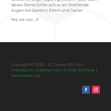
dieses Remis fühlte sich so an. Strahlende
Augen bei Spielern, Eltern und Trainer.
Yes, we can….!!!
Copyright © 2026 - SC Gatow 1931 e.V. |
Impressum
|
Datenschutz
|
Cookie Richtlinie
|
Vereinssatzung