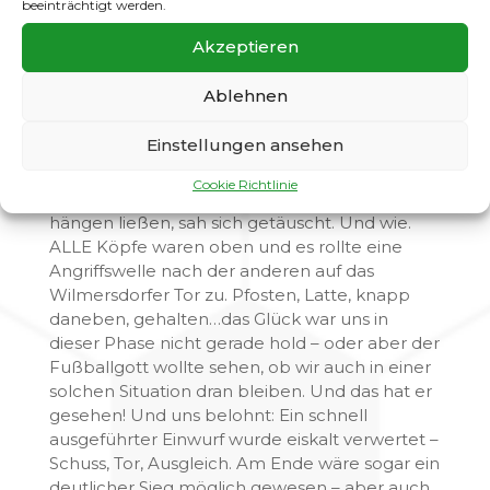
beeinträchtigt werden.
Halbzeit, aber alle wussten, heute geht was.
Akzeptieren
Und es ging dann richtig in Durchgang zwei.
Die Anweisungen vom Spielfeldrand wurden
Ablehnen
umgesetzt, plötzlich wurde gespielt UND
gekämpt. Wunderbare Ballstafetten waren zu
Einstellungen ansehen
bestaunen – aber leider auch ein Konter der
Volksparkler. Wer jetzt aber dachte, dass die
Cookie Richtlinie
Grün-Weißen aufgrund dessen den Kopf
hängen ließen, sah sich getäuscht. Und wie.
ALLE Köpfe waren oben und es rollte eine
Angriffswelle nach der anderen auf das
Wilmersdorfer Tor zu. Pfosten, Latte, knapp
daneben, gehalten…das Glück war uns in
dieser Phase nicht gerade hold – oder aber der
Fußballgott wollte sehen, ob wir auch in einer
solchen Situation dran bleiben. Und das hat er
gesehen! Und uns belohnt: Ein schnell
ausgeführter Einwurf wurde eiskalt verwertet –
Schuss, Tor, Ausgleich. Am Ende wäre sogar ein
deutlicher Sieg möglich gewesen – aber auch