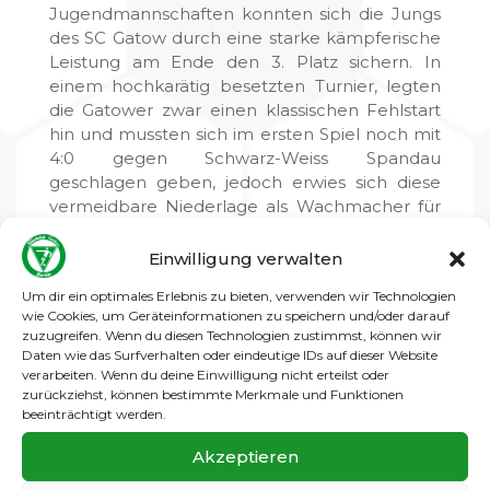
Jugendmannschaften konnten sich die Jungs
des SC Gatow durch eine starke kämpferische
Leistung am Ende den 3. Platz sichern. In
einem hochkarätig besetzten Turnier, legten
die Gatower zwar einen klassischen Fehlstart
hin und mussten sich im ersten Spiel noch mit
4:0 gegen Schwarz-Weiss Spandau
geschlagen geben, jedoch erwies sich diese
vermeidbare Niederlage als Wachmacher für
das restliche Turnier. In der Folge
präsentierten sich die Gatower Jungs
Einwilligung verwalten
wesentlich wacher und konzentrierter. Nach
Um dir ein optimales Erlebnis zu bieten, verwenden wir Technologien
einem 1:0 Sieg gegen die Sportfreund aus
wie Cookies, um Geräteinformationen zu speichern und/oder darauf
Kladow mussten man sich dem SC Staaken
zuzugreifen. Wenn du diesen Technologien zustimmst, können wir
nach einem großen Kampf 2:0 geschlagen
Daten wie das Surfverhalten oder eindeutige IDs auf dieser Website
geben und holte anschließend gegen
verarbeiten. Wenn du deine Einwilligung nicht erteilst oder
zurückziehst, können bestimmte Merkmale und Funktionen
Alemannia 06 ein verdientes Remis (1:1).
beeinträchtigt werden.
Belohnt wurde der Kampfgeist auch im
letzten Spiel gegen Siemensstadt, die man in
Akzeptieren
einem hochspannenden Spiel 1:0 schlagen