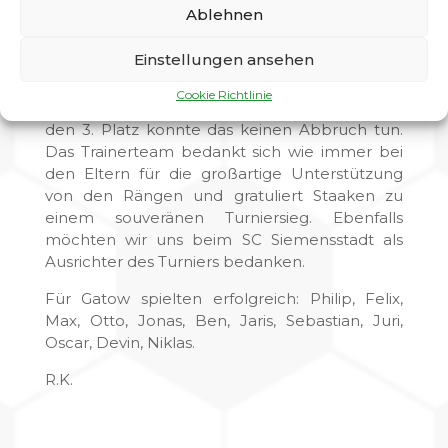
konnte und dadurch in der Tabelle vom
Ablehnen
vierten auf den dritten Platz vorrücken konnte.
Einstellungen ansehen
Der großartige Einsatz hinterließ bei einigen
Jungs zwar diverse leichte Blessuren, der
Cookie Richtlinie
anschließenden Feierlaune und Freude über
den 3. Platz konnte das keinen Abbruch tun.
Das Trainerteam bedankt sich wie immer bei
den Eltern für die großartige Unterstützung
von den Rängen und gratuliert Staaken zu
einem souveränen Turniersieg. Ebenfalls
möchten wir uns beim SC Siemensstadt als
Ausrichter des Turniers bedanken.
Für Gatow spielten erfolgreich: Philip, Felix,
Max, Otto, Jonas, Ben, Jaris, Sebastian, Juri,
Oscar, Devin, Niklas.
R.K.