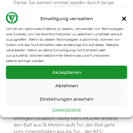
Partie. Sie kamen immer wieder durch lange
Bälle in unseren Strafraum und somit auch zu
gefährlichen Torabschlüssen.
Einwilligung verwalten
In der 55. Spielminute kam der KFC in unseren
Um dir ein optimales Erlebnis zu bieten, verwenden wir Technologien
Strafraum… Grätsche von Fatih GÜLLÜ…… der
wie Cookies, um Geräteinformationen zu speichern und/oder darauf
Spieler von KFC kam zu Fall….. Elfmeter…….. 1:0
zuzugreifen. Wenn du diesen Technologien zustimmst, können wir
Daten wie das Surfverhalten oder eindeutige IDs auf dieser Website
KFC !!!
verarbeiten. Wenn du deine Einwilligung nicht erteilst oder
zurückziehst, können bestimmte Merkmale und Funktionen
Nach dem 0:1 übernahmen wir wieder das
beeinträchtigt werden.
Spielgeschehen, erspielten uns auch einige
Chancen, der Ball wollte jedoch nicht ins Tor.
Akzeptieren
In der 80. Spielminute bekamen wir einen
Ablehnen
Freistoß, 18 Meter vor dem Tor des KFC.
Ramy RAYCHOUNI schießt oben in den
Einstellungen ansehen
Winkel… und der Torwart pariert „Weltklasse“ !
Cookie Richtlinie
In der Nachspielzeit kam es nochmal zu einer
kniffligen Situation. Ramy RAYCHOUNI schießt
den Ball aus 16 Metern aufs Tor, der Ball geht
vom Innenpfosten aus ins Tor… der KFC-