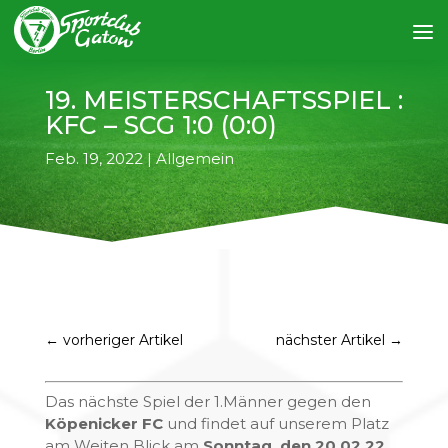
19. MEISTERSCHAFTSSPIEL :
KFC – SCG 1:0 (0:0)
Feb. 19, 2022
|
Allgemein
←
vorheriger Artikel
nächster Artikel
→
Das nächste Spiel der 1.Männer gegen den
Köpenicker FC
und findet auf unserem Platz
am Weiten Blick am
Sonntag, den 20.02.22
,